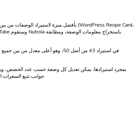
بمجرد استيرادها، يمكن تعديل كل وصفة حسب عدد الحصص، ويمكن تب
بالذكاء الاصطناعي وتسجيل الصوت للوجبات التي لم تطبخها، تغطي Nutrola جوانب تتبع السعرات الحرارية سواء في الطهي المنزلي أو تناول الطعام خارج المنزل.