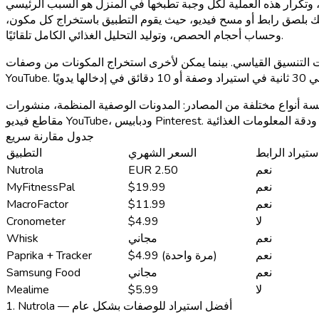
، وتكرار هذه العملية لكل وجبة تطبخها في المنزل هو السبب الرئيسي
لك بلصق رابط أو مسح فيديو، حيث يقوم التطبيق باستخراج كل مكون،
وحساب أحجام الحصص، وتوليد التحليل الغذائي الكامل تلقائيًا.
لقياسي. بينما يمكن لأخرى استخراج المكونات من وصفات TikTok أو أوصاف
ات لـ 21 تطبيقًا لتتبع السعرات الحرارية باستخدام 50 وصفة من خمسة أنواع مختلفة من المصادر: المدونات الوصفية المنظمة، منشورات Instagram، مقاطع فيديو TikTok،
جدول مقارنة سريع
ستيراد الرابط
السعر الشهري
التطبيق
نعم
EUR 2.50
Nutrola
نعم
$19.99
MyFitnessPal
نعم
$11.99
MacroFactor
لا
$4.99
Cronometer
نعم
مجاني
Whisk
نعم
$4.99 (مرة واحدة)
Paprika + Tracker
نعم
مجاني
Samsung Food
لا
$5.99
Mealime
1. Nutrola — أفضل استيراد للوصفات بشكل عام