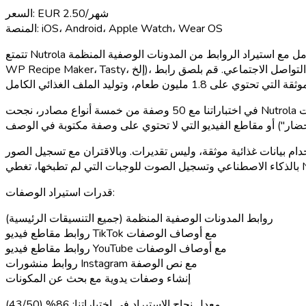
EUR 2.50/شهر
السعر:
iOS، Android، Apple Watch، Wear OS
المنصة:
تتمتع Nutrola بأفضل ميزة لاستيراد الوصفات من بين جميع تطبيقات تتبع السعرات الحرارية التي تم اختبارها في 2026. تتعامل مع استيراد الروابط من المدونات الوصفية المنظمة (WordPress Recipe Card،
WP Recipe Maker، Tasty، إلخ)، ولكن ما يميزها عن جميع المنافسين هو استيراد وسائل التواصل الاجتماعي. قم بلصق رابط TikTok أو YouTube وستقوم Nutrola باستخراج معلومات الوصفة، ومطابقة
في اختباراتنا مع 50 وصفة من خمسة أنواع مصادر، نجحت Nutrola في استيراد 43 من أصل 50، وهو أعلى معدل من بين جميع التطبيقات التي تم اختبارها. كانت الإخفاقات مقتصرة على الوصفات ذات
ام بيانات غذائية موثقة، وليس تقديرات. وبالاقتران مع تسجيل الصور
قدرات استيراد الوصفات:
روابط المدونات الوصفية المنظمة (جميع التنسيقات الرئيسية)
روابط مقاطع فيديو TikTok مع أوصاف الوصفات
روابط مقاطع فيديو YouTube مع أوصاف الوصفات
روابط منشورات Instagram مع نص الوصفة
إنشاء وصفات يدوية مع بحث عن المكونات
معدل نجاح الاستيراد في اختباراتنا:
86% (43/50)