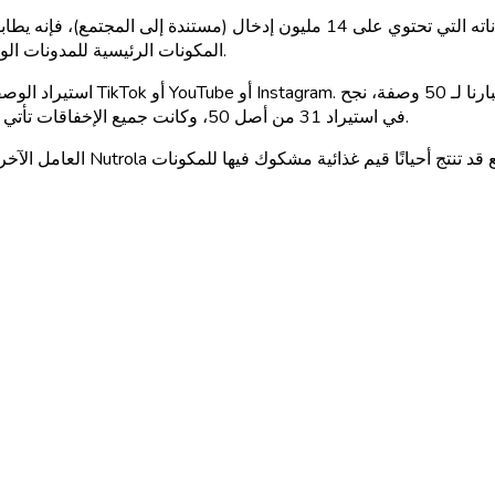
المكونات الرئيسية للمدونات الوصفية ويمكنها تحليل المكونات من صفحات الويب المنسقة بشكل جيد.
في استيراد 31 من أصل 50، وكانت جميع الإخفاقات تأتي من مصادر وسائل التواصل الاجتماعي والمدونات ذات التنسيق السيئ.