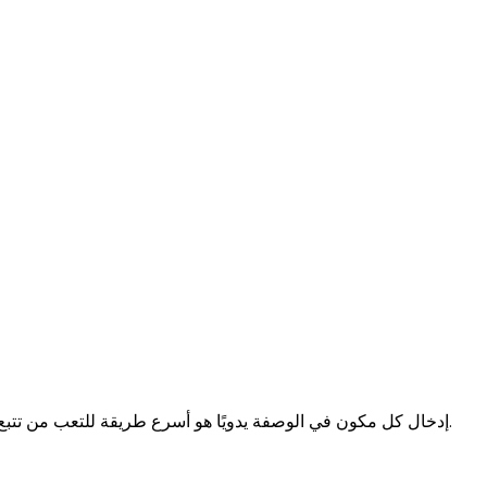
إدخال كل مكون في الوصفة يدويًا هو أسرع طريقة للتعب من تتبع السعرات الحرارية. تتيح لك هذه التطبيقات الثمانية استيراد الوصفات من الروابط ووسائل التواصل الاجتماعي، ثم تحسب لك الماكروز تلقائيًا.