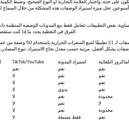
ن على حدة، واختيار العلامة التجارية أو النوع الصحيح، وضبط الكمية
 أسبوعين. تحل ميزة استيراد الوصفات هذه المشكلة من خلال السماح 
 بعض التطبيقات تتعامل فقط مع المدونات الوصفية المنظمة ذات التنسيق ا
YouTube. الفرق في التغطية يحدد ما إذا كنت ستقضي 30 ثانية في استيراد وصفة أو 10 دقائق في إدخالها يدويًا.
قمنا باختبار قدرات استيراد الوصف
لماكروز التلقائية
استيراد المدونة
TikTok/YouTube
ا
نعم
نعم
نعم
نعم
نعم
لا
نعم
نعم
لا
نعم
يدوي
لا
محدودة
نعم
لا
لا
نعم
لا
محدودة
نعم
لا
نعم
فقط مسبقة
لا