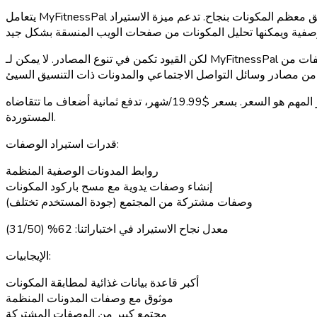
يتعامل MyFitnessPal مع استيراد الروابط الوصفية المنظمة بشكل موثوق. نظرًا لقاعدة بياناته التي تحتوي على 14 مليون إدخال (مستندة إلى المجتمع)، فإنه يطابق معظم المكونات بنجاح. تدعم ميزة الاستيراد
لكن القيود تكمن في تنوع المصادر. لا يمكن لـ MyFitnessPal استيراد الوصفات من TikTok أو YouTube أو Instagram. إنه مقيد بالروابط من مواقع الوصفات ذات التنسيق المنظم. في اختبارنا لـ 50 وصفة، نجح
العامل الآخر المهم هو السعر. بسعر $19.99/شهر، تدفع ثمانية أضعاف ما تتقاضاه Nutrola مقابل قدرة استيراد أضيق وقاعدة بيانات مستندة إلى المجتمع قد تنتج أحيانًا قيم غذائية مشكوك فيها للمكونات
المستوردة.
قدرات استيراد الوصفات:
روابط المدونات الوصفية المنظمة
إنشاء وصفات يدوية مع مسح باركود المكونات
وصفات مشتركة من المجتمع (جودة المستخدم تختلف)
معدل نجاح الاستيراد في اختباراتنا:
62% (31/50)
الإيجابيات:
أكبر قاعدة بيانات غذائية لمطابقة المكونات
موثوق مع وصفات المدونات المنظمة
مجتمع كبير من الوصفات المشتركة