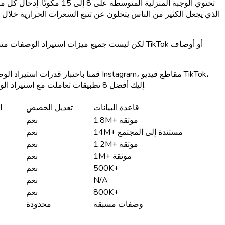
تحتوي الوجبة المنزلية المتوسطة على 8 إلى 15 مكونًا.
إدخال كل مكو
الذي يجعل الكثير من الناس يتخلون عن تتبع السعرات الحرارية خلال
لكن ليست جميع ميزات استيراد الوصفات متساوية.
مقاطع فيديو YouTube، ودبابيس Pinterest. إليك أفضل 8 تطبيقات تعاملت مع استيراد الوصفات بشكل أفضل، مرتبة حسب معدل نجاح الاستيراد، تنوع المصادر، ودقة المعلومات الغذائية.
قاعدة البيانات
تعديل الحصص
ا
1.8M+ موثقة
نعم
14M+ مستندة إلى المجتمع
نعم
1.2M+ موثقة
نعم
1M+ موثقة
نعم
500K+
نعم
N/A
نعم
800K+
نعم
وصفات مسبقة
محدودة