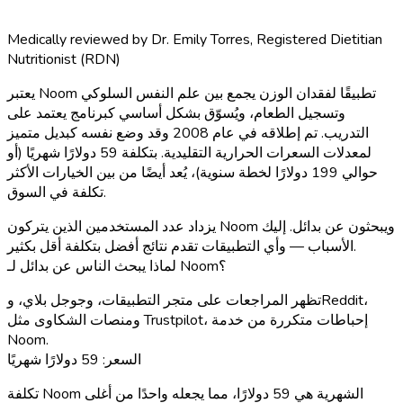
Medically reviewed by
Dr. Emily Torres
,
Registered Dietitian
Nutritionist (RDN)
يعتبر Noom تطبيقًا لفقدان الوزن يجمع بين علم النفس السلوكي
وتسجيل الطعام، ويُسوّق بشكل أساسي كبرنامج يعتمد على
التدريب. تم إطلاقه في عام 2008 وقد وضع نفسه كبديل متميز
لمعدلات السعرات الحرارية التقليدية. بتكلفة 59 دولارًا شهريًا (أو
حوالي 199 دولارًا لخطة سنوية)، يُعد أيضًا من بين الخيارات الأكثر
تكلفة في السوق.
يزداد عدد المستخدمين الذين يتركون Noom ويبحثون عن بدائل. إليك
الأسباب — وأي التطبيقات تقدم نتائج أفضل بتكلفة أقل بكثير.
لماذا يبحث الناس عن بدائل لـ Noom؟
تظهر المراجعات على متجر التطبيقات، وجوجل بلاي، وReddit،
ومنصات الشكاوى مثل Trustpilot، إحباطات متكررة من خدمة
Noom.
السعر: 59 دولارًا شهريًا
تكلفة Noom الشهرية هي 59 دولارًا، مما يجعله واحدًا من أغلى