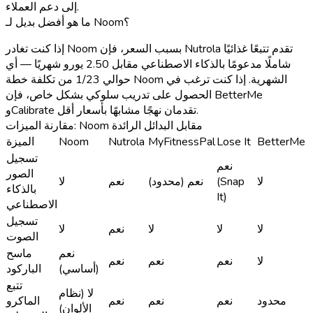
إلى دعم العملاء.
ما هو أفضل بديل لـ Noom؟
إذا كنت تغادر Noom بسبب السعر، فإن Nutrola تقدم تتبعًا غذائيًا
شاملًا مدعومًا بالذكاء الاصطناعي مقابل 2.50 يورو شهريًا — أي
حوالي 1/23 من تكلفة خطة Noom الشهرية. إذا كنت ترغب في
الحصول على تدريب سلوكي بشكل خاص، فإن BetterMe
وCalibrate تقدمان نهجًا مشابهًا بأسعار أقل.
مقارنة الميزات: Noom مقابل البدائل الرائدة
BetterMe
Lose It
MyFitnessPal
Nutrola
Noom
الميزة
تسجيل
نعم
الصور
لا
(Snap
نعم (محدود)
نعم
لا
بالذكاء
It)
الاصطناعي
تسجيل
لا
لا
لا
نعم
لا
الصوت
نعم
ماسح
لا
نعم
نعم
نعم
(أساسي)
الباركود
تتبع
لا (نظام
محدود
نعم
نعم
نعم
الماكرو
الألوان)