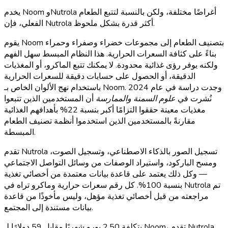
يخدم Noom وNutrola أغراضًا مختلفة، ولكن بالنسبة لتتبع الطعام
الفعلي، فإن Nutrola أكثر قدرة بشكل ملحوظ.
يقوم Noom بتصنيف الطعام إلى مجموعات خضراء وصفراء وحمراء
بناءً على كثافة السعرات الحرارية. هذا النظام المبسط سهل الفهم
ولكنه يوفر رؤى غذائية محدودة. لا يمكنك تتبع الماكرو، أو المغذيات
الدقيقة، أو الحصول على حسابات دقيقة للسعرات الحرارية
باستخدام نهج الألوان الخاص بـ Noom. وجدت دراسة في عام 2024
نُشرت في
علوم السمنة والممارسة
أن المستخدمين الذين تتبعوا
مغذيات معينة حققوا التزامًا أكبر بنسبة 22% بأهدافهم الغذائية
مقارنةً بالمستخدمين الذين استخدموا أنظمة تصنيف الطعام
المبسطة.
تقدم Nutrola تسجيل الصور بالذكاء الاصطناعي، وتسجيل الصوت،
ومسح الباركود، واستيراد الوصفات من وسائل التواصل الاجتماعي
— وكل ذلك يعتمد على قاعدة بيانات معتمدة من أخصائي تغذية
بنسبة 100%. كل رقم سعرات حرارية وماكرو تراه في Nutrola تم
مراجعته من قبل أخصائي تغذية مؤهل، وليس مأخوذًا من قاعدة
بيانات مستندة إلى المجتمع.
بتكلفة 2.50 يورو شهريًا مقابل 59 دولارًا لـ Noom، تقدم Nutrola