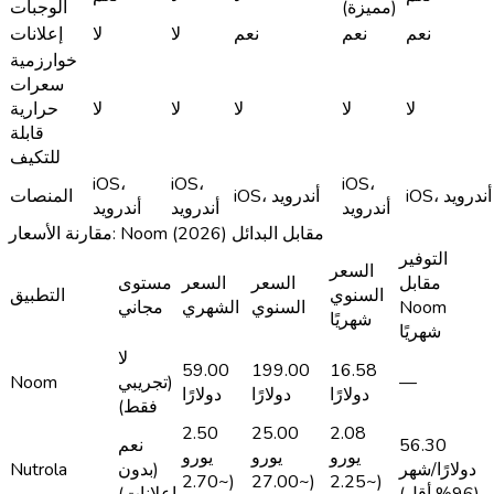
(مميزة)
الوجبات
نعم
نعم
نعم
لا
لا
إعلانات
خوارزمية
سعرات
لا
لا
لا
لا
لا
حرارية
قابلة
للتكيف
iOS،
iOS،
iOS،
iOS، أندرويد
iOS، أندرويد
المنصات
أندرويد
أندرويد
أندرويد
مقارنة الأسعار: Noom مقابل البدائل (2026)
التوفير
السعر
مقابل
السعر
السعر
مستوى
السنوي
التطبيق
Noom
السنوي
الشهري
مجاني
شهريًا
شهريًا
لا
59.00
199.00
16.58
—
(تجريبي
Noom
دولارًا
دولارًا
دولارًا
فقط)
2.50
25.00
2.08
56.30
نعم
يورو
يورو
يورو
دولارًا/شهر
(بدون
Nutrola
(~2.70
(~27.00
(~2.25
(96% أقل)
إعلانات)