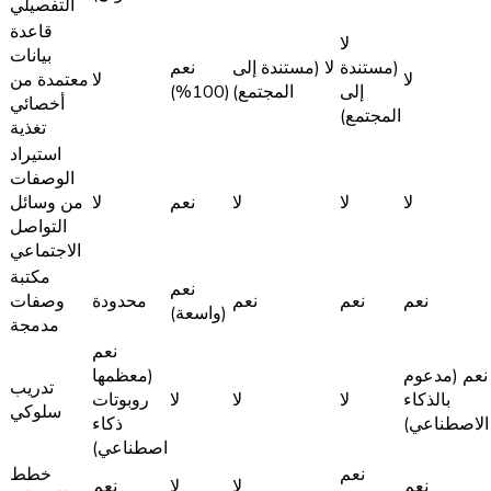
التفصيلي
قاعدة
لا
بيانات
(مستندة
لا (مستندة إلى
نعم
لا
لا
معتمدة من
إلى
المجتمع)
(100%)
أخصائي
المجتمع)
تغذية
استيراد
الوصفات
لا
لا
لا
نعم
لا
من وسائل
التواصل
الاجتماعي
مكتبة
نعم
نعم
نعم
نعم
محدودة
وصفات
(واسعة)
مدمجة
نعم
نعم (مدعوم
(معظمها
تدريب
بالذكاء
لا
لا
لا
روبوتات
سلوكي
الاصطناعي)
ذكاء
اصطناعي)
نعم
خطط
نعم
لا
لا
نعم