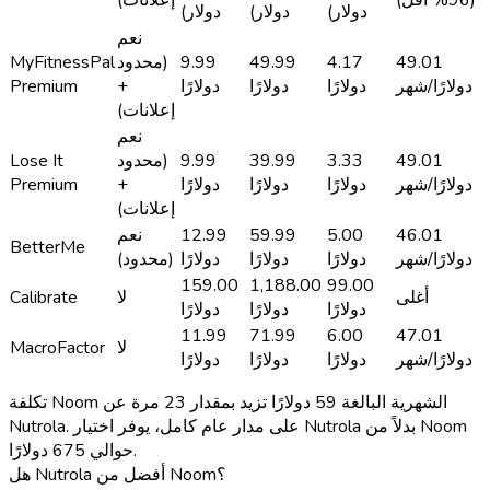
دولار)
دولار)
دولار)
نعم
49.01
4.17
49.99
9.99
(محدود
MyFitnessPal
دولارًا/شهر
دولارًا
دولارًا
دولارًا
+
Premium
إعلانات)
نعم
49.01
3.33
39.99
9.99
(محدود
Lose It
دولارًا/شهر
دولارًا
دولارًا
دولارًا
+
Premium
إعلانات)
46.01
5.00
59.99
12.99
نعم
BetterMe
دولارًا/شهر
دولارًا
دولارًا
دولارًا
(محدود)
159.00
1,188.00
99.00
أغلى
لا
Calibrate
دولارًا
دولارًا
دولارًا
11.99
71.99
6.00
47.01
لا
MacroFactor
دولارًا/شهر
دولارًا
دولارًا
دولارًا
تكلفة Noom الشهرية البالغة 59 دولارًا تزيد بمقدار 23 مرة عن
Nutrola. على مدار عام كامل، يوفر اختيار Nutrola بدلاً من Noom
حوالي 675 دولارًا.
هل Nutrola أفضل من Noom؟