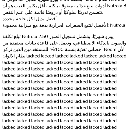
أدوات تتبع غذائية متفوقة بتكلفة أقل بكثير. العيب هو أن Nutrola لا
تتضمن تدريبًا سلوكيًا أو دروسًا قائمة على علم النفس.
أفضل بديل لكل حاجة محددة
الأفضل لتتبع السعرات الحرارية بدقة مع ميزانية محدودة: Nutrola
تبلغ تكلفة Nutrola 2.50 يورو شهريًا، وتشمل تسجيل الصور والصوت بالذكاء الاصطناعي، وتعمل على قاعدة بيانات معتمدة من أخصائي تغذية بنسبة 100%. للمستخدمين الذين تركوا Noom لأن نظام الألوان lacked lacked lacked lacked lacked lacked lacked lacked lacked lacked lacked lacked lacked lacked lacked lacked lacked lacked lacked lacked lacked lacked lacked lacked lacked lacked lacked lacked lacked lacked lacked lacked lacked lacked lacked lacked lacked lacked lacked lacked lacked lacked lacked lacked lacked lacked lacked lacked lacked lacked lacked lacked lacked lacked lacked lacked lacked lacked lacked lacked lacked lacked lacked lacked lacked lacked lacked lacked lacked lacked lacked lacked lacked lacked lacked lacked lacked lacked lacked lacked lacked lacked lacked lacked lacked lacked lacked lacked lacked lacked lacked lacked lacked lacked lacked lacked lacked lacked lacked lacked lacked lacked lacked lacked lacked lacked lacked lacked lacked lacked lacked lacked lacked lacked lacked lacked lacked lacked lacked lacked lacked lacked lacked lacked lacked lacked lacked lacked lacked lacked lacked lacked lacked lacked lacked lacked lacked lacked lacked lacked lacked lacked lacked lacked lacked lacked lacked lacked lacked lacked lacked lacked lacked lacked lacked lacked lacked lacked lacked lacked lacked lacked lacked lacked lacked lacked lacked lacked lacked lacked lacked lacked lacked lacked lacked lacked lacked lacked lacked lacked lacked lacked lacked lacked lacked lacked lacked lacked lacked lacked lacked lacked lacked lacked lacked lacked lacked lacked lacked lacked lacked lacked lacked lacked lacked lacked lacked lacked lacked lacked lacked lacked lacked lacked lacked lacked lacked lacked lacked lacked lacked lacked lacked lacked lacked lacked lacked lacked lacked lacked lacked lacked lacked lacked lacked lacked lacked lacked lacked lacked lacked lacked lacked lacked lacked lacked lacked lacked lacked lacked lacked lacked lacked lacked lacked lacked lacked lacked lacked lacked lacked lacked lacked lacked lacked lacked lacked lacked lacked lacked lacked lacked lacked lacked lacked lacked lacked lacked lacked lacked lacked lacked lacked lacked lacked lacked lacked lacked lacked lacked lacked lacked lacked lacked lacked lacked lacked lacked lacked lacked lacked lacked lacked lacked lacked lacked lacked lacked lacked lacked lacked lacked lacked lacked lacked lacked lacked lacked lacked lacked lacked lacked lacked lacked lacked lacked lacked lacked lacked lacked lacked lacked lacked lacked lacked lacked lacked lacked lacked lacked lacked lacked lacked lacked lacked lacked lacked lacked lacked lacked lacked lacked lacked lacked lacked lacked lacked lacked lacked lacked lacked lacked lacked lacked lacked lacked lacked lacked lacked lacked lacked lacked lacked lacked lacked lacked lacked lacked lacked lacked lacked lacked lacked lacked lacked lacked lacked lacked lacked lacked lacked lacked lacked lacked lacked lacked lacked lacked lacked lacked lacked lacked lacked lacked lacked lacked lacked lacked lacked lacked lacked lacked lacked lacked lacked lacked lacked lacked lacked lacked lacked lacked lacked lacked lacked lacked lacked lacked lacked lacked lacked lacked lacked lacked lacked lacked lacked lacked lacked lacked lacked lacked lacked lacked lacked lacked lacked lacked lacked lacked lacked lacked lacked lacked lacked lacked lacked lacked lacked lacked lacked lacked lacked lacked lacked lacked lacked lacked lacked lacked lacked lacked lacked lacked lacked lacked lacked lacked lacked lacked lacked lacked lacked lacked lacked lacked lacked lacked lacked lacked lacked lacked lacked lacked lacked lacked lacked lacked lacked lacked lacked lacked lacked lacked lacked lacked lacked lacked lacked lacked lacked lacked lacked lacked lacked lacked lacked lacked lacked lacked lacked lacked lacked lacked lacked lacked lacked lacked lacked lacked lacked lacked lacked lacked lacked lacked lacked lacked lacked lacked lacked lacked lacked lacked lacked lacked lacked lacked lacked lacked lacked lacked lacked lacked lacked lacked lacked lacked lacked lacked lacked lacked lacked lacked lacked lacked lacked lacked lacked lacked lacked lacked lacked lacked lacked lacked lacked lacked lacked lacked lacked lacked lacked lacked lacked lacked lacked lacked lacked lacked lacked lacked lacked lacked lacked lacked lacked lacked lacked lacked lacked lacked lacked lacked lacked lacked lacked lacked lacked lacked lacked lacked lacked lacked lacked lacked lacked lacked lacked lacked lacked lacked lacked lacked lacked lacked lacked lacked lacked lacked lacked lacked lacked lacked lacked lacked lacked lacked lacked lacked lacked lacked lacked lacked lacked lacked lacked lacked lacked lacked lacked lacked lacked lacked lacked lacked lacked lacked lacked lacked lacked lacked lacked lacked lacked lacked lacked lacked lacked lacked lacked lacked lacked lacked lacked lacked lacked lacked lacked lacked lacked lacked lacked lacked lacked lacked lacked lacked lacked lacked lacked lacked lacked lacked lacked lacked lacked lacked lacked lacked lacked lacked lacked lacked lacked lacked lacked lacked lacked lacked lacked lacked lacked lacked lacked lacked lacked lacked lacked lacked lacked lacked lacked lacked lacked lacked lacked lacked lacked lacked lacked lacked lacked lacked lacked lacked lacked lacked lacked lacked lacked lacked lacked lacked lacked lacked lacked lacked lacked lacked lacked lacked lacked lacked lacked lacked lacked lacked lacked lacked lacked lacked lacked lacked lacked lacked lacked lacked lacked lacked lacked lacked lacked lacked lacked lacked lacked lacked lacked lacked lacked lacked lacked lacked lacked lacked lacked lacked lacked lacked lacked lacked lacked lacked lacked lacked lacked lacked lacked lacked lacked lacked lacked lacked lacked lacked lacked lacked lacked lacked lacked lacked lacked lacked lacked lacked lacked lacked lacked lacked lacked lacked lacked lacked lacked lacked lacked lacked lacked lacked lacked lacked lacked lacked lacked lacked lacked lacked lacked lacked lacked lacked lacked lacked lacked lacked lacked lacked lacked lacked lacked lacked lacked lacked lacked lacked lacked lacked lacked lacked lacked lacked lacked lacked lacked lacked lacked lacked lacked lacked lacked lacked lacked lacked lacked lacked lacked lacked lacked lacked lacked lacked lacked lacked lacked lacked lacked lacked lacked lacked lacked lacked lacked lacked lacked lacked lacked lacked lacked lacked lacked lacked lacked lacked lacked lacked lacked lacked lacked lacked lacked lacked lacked lacked lacked lacked lacked lacked lacked lacked lacked lacked lacked lacked lacked lacked lacked lacked lacked lacked lacked lacked lacked lacked lacked lacked lacked lacked lacked lacked lacked lacked lacked lacked lacked lacked lacked lacked lacked lacked lacked lacked lacked lacked lacked lacked lacked lacked lacked lacked lacked lacked lacked lacked lacked lacked lacked lacked lacked lacked lacked lacked lacked lacked lacked lacked lacked lacked lacked lacked lacked lacked lacked lacked lacked lacked lacked lacked lacked lacked lacked lacked lacked lacked lacked lacked lacked lacked lacked lacked lacked lacked lacked lacked lacked lacked lacked lacked lacked lacked lacked lacked lacked lacked lacked lacked lacked lacked lacked lacked lacked lacked lacked lacked lacked lacked lacked lacked lacked lacked lacked lacked lacked lacked lacked lacked lacked lacked lacked lacked lacked lacked lacked lacked lacked lacked lacked lacked lacked lacked lacked lacked lacked lacked lacked lacked lacked lacked lacked lacked lacked lacked lacked lacked lacked lacked lacked lacked lacked lacked lacked lacked lacked lacked lacked lacked lacked lacked lacked lacked lacked lacked lacked lacked lacked lacked lacked lacked lacked lacked lacked lacked lacked lacked lacked lacked lacked lacked lacked lacked lacked lacked lacked lacked lacked lacked lacked lacked lacked lacked lacked lacked lacked lacked lacked lacked lacked lacked lacked lacked lacked lacked lacked lacked lacked lacked lacked lacked lacked lacked lacked lacked lacked lacked lacked lacked lacked lacked lacked lacked lacked lacked lacked lacked lacked lacked lacked lacked lacked lacked lacked lacked lacked lacked lacked lacked lacked lacked lacked lacked lacked lacked lacked lacked lacked lacked lacked lacked lacked lacked lacked lacked lacked lacked lacked lacked lacked lacked lacked lacked lacked lacked lacked lacked lacked lacked lacked lacked lacked lacked lacked lacked lacked lacked lacked lacked lacked lacked lacked lacked lacked lacked lacked lacked lacked lacked lacked lacked lacked lacked lacked lacked lacked lacked lacked lacked lacked lacked lacked lacked lacked lacked lacked lacked lacked lacked lacked lacked lacked lacked lacked lacked lacked lacked lacked lacked lacked lacked lacked lacked lacked lacked lacked lacked lacked lacked lacked lacked lacked lacked lacked lacked lacked lacked lacked lacked lacked lacked lacked lacked lacked lacked lacked lacked lacked lacked lacked lacked lacked lacked lacked lacked lacked lacked lacked lacked lacked lacked lacked lacked lacked lacked lacked lacked lacked lacked lacked lacked lacked lacked lacked lacked lacked lacked lacked lacked lacked lacked lacked lacked lacked lacked lacked lacked lacked lacked lacked lacked lacked lacked lacked lacked lacked lacked lacked lacked lacked lacked lacked lacked lacked lacked lacked lacked lacked lacked lacked lacked lacked lacked lacked lacked lacked lacked lacked lacked lacked lacked lacked lacked lacked lacked lacked lacked lacked lacked lacked lacked lacked lacked lacked lacked lacked lacked lacked lacked lacked lacked lacked lacked lacked lacked lacked lacked lacked lacked lacked lacked lacked lacked lacked lacked lacked lacked lacked lacked lacked lacked lacked lacked lacked lacked lacked lacked lacked lacked lacked lacked lacked lacked lacked lacked lacked lacked lacked lacked lacked lacked lacked lacked lacked lacked la