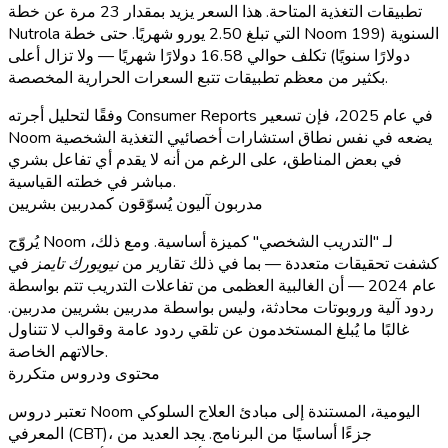
تطبيقات التغذية المتاحة. هذا السعر يزيد بمقدار 23 مرة عن خطة
Nutrola التي تبلغ 2.50 يورو شهريًا. حتى خطة Noom السنوية (199
دولارًا سنويًا) تكلف حوالي 16.58 دولارًا شهريًا — ولا تزال أعلى
بكثير من معظم تطبيقات تتبع السعرات الحرارية المخصصة.
وفقًا لتحليل أجرته Consumer Reports في عام 2025، فإن تسعير
Noom يضعه في نفس نطاق استشارات أخصائيي التغذية الشخصية
في بعض المناطق، على الرغم من أنه لا يقدم أي تفاعل بشري
مباشر في خطته القياسية.
مدربون آليون يُسوّقون كمدربين بشريين
يُروّج Noom لـ "التدريب الشخصي" كميزة أساسية. ومع ذلك،
كشفت تحقيقات متعددة — بما في ذلك تقارير من
نيويورك تايمز
في
عام 2024 — أن الغالبية العظمى من تفاعلات التدريب تتم بواسطة
ردود آلية وروبوتات محادثة، وليس بواسطة مدربين بشريين مدربين.
غالبًا ما يُبلغ المستخدمون عن تلقي ردود عامة وقوالب لا تتناول
حالاتهم الخاصة.
محتوى ودروس متكررة
تعتبر دروس Noom اليومية، المستندة إلى مبادئ العلاج السلوكي
المعرفي (CBT)، جزءًا أساسيًا من البرنامج. يجد العديد من