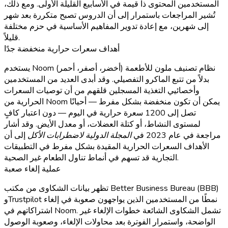
المستخدمين المحتوى ذا قيمة في الأسابيع القليلة الأولى. ومع ذلك،
تُشير المراجعات باستمرار إلى أن الدروس تصبح متكررة بعد شهر
إلى شهرين، مع إعادة تدوير المفاهيم الأساسية في حزم مختلفة
قليلاً.
أهداف سعرات حرارية منخفضة جدًا
يستخدم Noom نظام تصنيف ملون للأطعمة (أخضر، أصفر، أحمر)
بدلاً من تتبع الماكرو التفصيلي. وقد أبدى العديد من المستخدمين
وأخصائيي التغذية المسجلين قلقهم من أن توصيات السعرات
الحرارية من Noom يمكن أن تكون منخفضة بشكل مفرط — أحيانًا
تصل إلى 1200 سعرة حرارية في اليوم — دون اعتبار كافٍ
لمستوى النشاط، أو كتلة العضلات، أو معدل الأيض. وقد أشار
مراجعة في عام 2023 في
المجلة الدولية لاضطرابات الأكل
إلى أن
الأهداف السعرات الحرارية المقيدة بشكل مفرط في التطبيقات
التجارية قد تسهم في أنماط تناول الطعام غير الصحية.
عملية إلغاء صعبة
تظهر بيانات الشكاوى من مكتب Better Business Bureau (BBB)
وTrustpilot نمطًا من المستخدمين الذين يواجهون صعوبة في إلغاء
اشتراكاتهم في Noom. تشمل الشكاوى الشائعة خطوات الإلغاء غير
الواضحة، واستمرار الفوترة بعد محاولات الإلغاء، وصعوبة الوصول