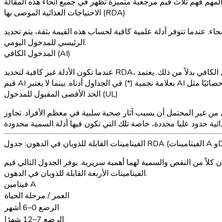
الاحتياجات الغذائية الموصى بها (RDA)
ل اليومي الذي يلبي احتياجات 97 إلى 98 بالمئة من الأفراد الأصحاء. عندما تتوفر أدلة علمية كافية لحساب هذه القيمة بثقة، يتم تحديد RDA. هذه هي الهدف
الرئيسي للمدخول اليومي.
المدخول الكافي (AI)
عندما تكون الأدلة غير كافية لتحديد RDA، يتم تحديد قيمة المدخول الكافي بدلاً من ذلك. يعتمد AI على تقديرات المدخول الغذائي الملاحظة أو المحددة تجريبيًا من قبل مجموعات من الأشخاص الأصحاء. يتم تمييز
الحد الأقصى المقبول للمدخول (UL)
 صحية سلبية في معظم الأفراد. تجاوز UL لا يعني بالضرورة حدوث ضرر في يوم معين، ولكن المدخول
قص والسمية لهما أهمية سريرية. يوفر الجدول التالي قيم RDA أو AI الكاملة لجميع
الفيتامينات الأربعة القابلة للذوبان في الدهون.
فيتامين A
العمر / مرحلة الحياة
الرضع 0–6 أشهر
الرضع 7–12 شهرًا