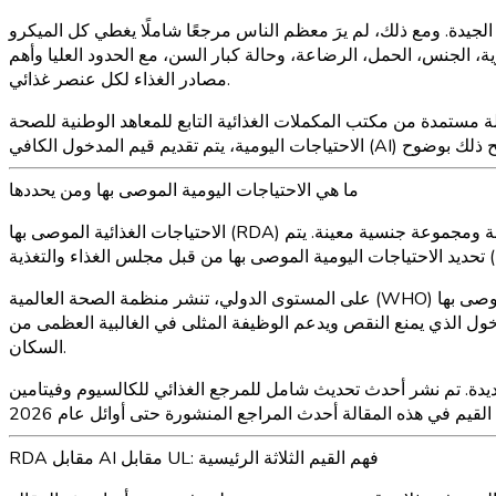
ناس مرجعًا شاملًا يغطي كل الميكرو nutrients الأساسية عبر جميع مراحل الحياة. هذه المقالة
وصى بها لجميع الفيتامينات والمعادن الأساسية الـ27، مرتبة حسب الفئات العمرية، الجنس، الحمل، الرضاعة، وحالة كبار السن، مع الحدود العليا وأهم
مصادر الغذاء لكل عنصر غذائي.
غذائية التابع للمعاهد الوطنية للصحة (NIH)، والمرجع الغذائي للولايات المتحدة (USDA)، والأكاديميات الوطنية للعلوم والهندسة والطب. حيث لم يتم تحديد
ما هي الاحتياجات اليومية الموصى بها ومن يحددها
الاحتياجات الغذائية الموصى بها (RDA) هي متوسط مستوى المدخول اليومي الكافي لتلبية متطلبات العناصر الغذائية لـ97 إلى 98 بالمئة من الأفراد الأصحاء في مرحلة حياة معينة ومجموعة جنسية معينة. يتم
على المستوى الدولي، تنشر منظمة الصحة العالمية (WHO) مجموعة من المدخولات الغذائية الموصى بها (RNIs) التي تخدم نفس الغرض. بينما تختلف قيم منظمة الصحة العالمية أحيانًا عن الاحتياجات اليومية
خول الذي يمنع النقص ويدعم الوظيفة المثلى في الغالبية العظمى من
السكان.
مرجع الغذائي للكالسيوم وفيتامين D في عام 2011، بينما تم تحديث قيم الصوديوم والبوتاسيوم في
RDA مقابل AI مقابل UL: فهم القيم الثلاثة الرئيسية