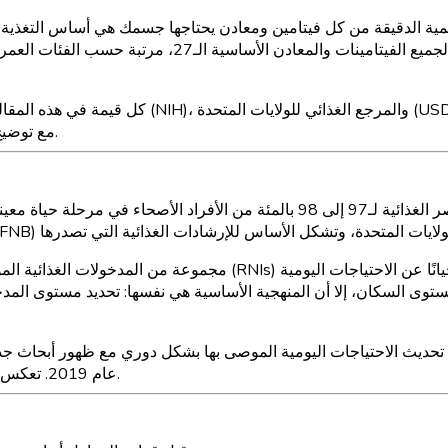
الدقيقة من كل فيتامين ومعادن يحتاجها جسمك هي أساس التغذية الجيدة. ومع ذلك، لم يرَ معظم ال
هي ذلك المرجع. أدناه ستجد جداول الاحتياجات الغذائية الم
كل قيمة في هذه المقالة مستمدة من مكتب المكملات ال
الاحتياجات اليومية، يتم تقديم قيم المدخول الكافي (AI) مع توضيح ذلك بوضوح.
ستوى السكان، إلا أن المنهجية الأساسية هي نفسها: تحديد مستوى المد
حديث الاحتياجات اليومية الموصى بها بشكل دوري مع ظهور أبحاث جديدة. تم نشر أحدث تحديث شامل لل
عام 2019. تعكس القيم في هذه المقالة أحدث المراجع المنشورة حتى أوائل عام 2026.