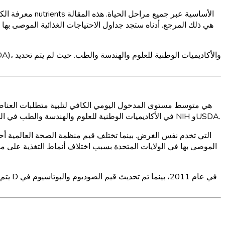
معرفة الكمية 
تحديد الاحتياجات اليومية الموصى بها من قبل مجلس الغذاء والتغذية (FNB) في الأكاديميات الوطنية للعلوم والهندسة والطب في الولايات المتحدة، وتشكل الأساس للإرشادات الغذائية التي تصدرها NIH وUSDA.
الموصى بها في الولايات المتحدة بسبب اختلاف أنماط التغذية على م
يتم ت