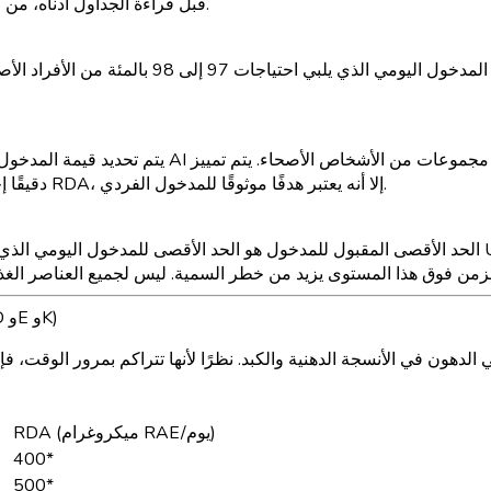
قبل قراءة الجداول أدناه، من المهم فهم ثلاث قيم مرجعية متميزة تظهر في جميع أنحاء هذه المقالة.
الاحتياجات الغذائية الموصى بها هي مستوى المدخو
قيم AI بعلامة نجمية (*) في الجداول أدناه. بينما لا يعتبر AI دقيقًا إحصائيًا مثل RDA، إلا أنه يعتبر هدفًا موثوقًا للمدخول الفردي.
الحد الأقصى المقبول للمدخول هو الحد الأقصى للمدخول اليومي الذي من غير المحتمل أن يسبب آثار
الفيتامينات القابلة للذوبان في الدهون: جدول RDA (الفيتامينات A وD وE وK)
دهون في الأنسجة الدهنية والكبد. نظرًا لأنها تتراكم بمرور الوقت، فإن كلاً من الن
RDA (ميكروغرام RAE/يوم)
400*
500*