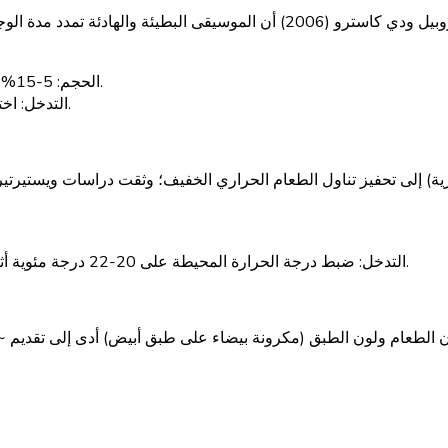
أظهرت دراسات ميلليمان الكلاسيكية في البيع بالتجزئة ولاحقًا ستروبيل ودي كاستر
5-15% زيادة في مدة الوجبة مع الموسيقى البطيئة؛ تختلف تأثيرات الاستهلاك.
الحجم:
اختر موسيقى بإيقاع معتدل؛ تجنب البيئات الصاخبة حيث تأكل دون تذوق.
التدخل:
ضبط درجة الحرارة المحيطة على 20-22 درجة مئوية أثناء الوجبات؛ لا تخلط بين الرغبة في الطعام في الغرفة الباردة والجوع.
التدخل: