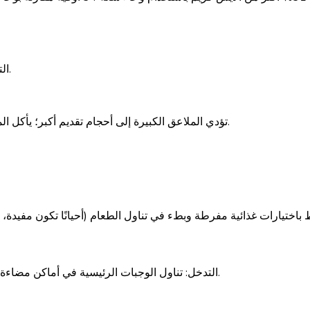
تقليل حجم الأوعية؛ تقديم الحبوب والآيس كريم في أوعية أصغر.
ال
تؤدي الملاعق الكبيرة إلى أحجام تقديم أكبر؛ يأكل المتناولون 14-15% أكثر عند إعطائهم ملاعق تقديم أكبر في البوفيهات.
) أن الإضاءة الخافتة ترتبط باختيارات غذائية مفرطة وبطء في تناول الطعام (أحيانًا ت
تناول الوجبات الرئيسية في أماكن مضاءة جيدًا؛ تجنب تناول الوجبات الخفيفة بلا وعي في غرف التلفاز المظلمة.
التدخل: