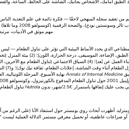
ادة. الطبق أمامك، الأشخاص بجانبك، الشاشة على الحائط، الساعة، والف
من تعقيد سجله المنهجي لاحقًا — فكرة دائمة في علم التغذية: الناس ي
تاب ثالر وسونستين
نودج
)، والصحة الرق
مهم موثق في الأدبيات، مرتبة عبر سبع فئات، مع تقديرات الحجم، ونصائح الكشف، وتدخلات عملية.
(التوتر، ال
حول إشارات الحصة، وانسينك وتشيني 2005 حول تأثيرات الطبق
Annals of Internal Medicine
نهاية الأسبوع، المرحلة اللوتيالية، العمل بنظام النوبات). تشمل الأبحاث الأساسية عمل وانسينك 2006 في
تناول الطعام الاجتماعي. البيئة ه
ئم ومتزايد. أظهرت أبحاث روي بومستر حول استنفاد الأنا (على الرغم من
أو صراعات عاطفية، أو تحميل معرفي مستمر. الدلالة العملية ليست "بناء