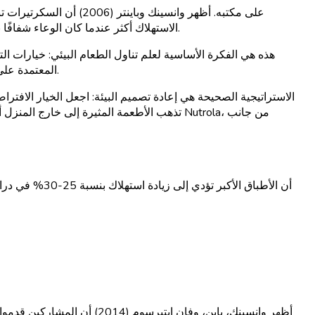
الاستهلاك أكثر عندما كان الوعاء شفافًا بدلاً من معتم. المتغير المعني لم يكن الدافع — بل القرب والوضوح. نقل الوعاء فعل ما لم تستطع عشر أسابيع من الاستشارة الغذائية تحقيقه.
هذه هي الفكرة الأساسية لعلم تناول الطعام البيئي: خيارات التص
المعتمدة على قوة الإرادة المورد الأكثر ندرة عندما تحدث قرارات تناول الطعام — في فترات ما بعد الظهر، وأيام العمل المجهدة، وأمسيات ما بعد الشجار.
الاستراتيجية الصحيحة هي إعادة تصميم البيئة: اجعل الخيار الاف
تذهب الأطعمة المثيرة إلى خارج المنزل أو إ