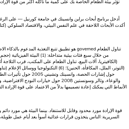
تؤثر بيئة الطعام الخاصة بك على كمية ما تأكله أكثر من قوة الإر
أدخل برنامج أبحاث براين وانسينك في جامعة كورنيل — على الرغم 
أكدت الأبحاث اللاحقة في علم النفس البيئي، والاقتصاد السلوكي (ك
قوة الإرادة مورد محدود وقابل للاستنفاد. بينما البيئة هي مورد دا
السريرية: الناس يتخذون قرارات غذائية أسوأ بعد أيام عمل طويلة، 