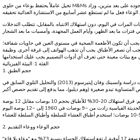
تخيل عاملاً يحتفظ بوعاء من حلوى M&Ms على مكتبه. أظهر وانسينك وباينتر (2006) أن السكرتيرات تناولن ~48% أكثر من الحلوى عندما كان الوعاء على مكتبهن مقارنةً بوجوده على بعد مترين، وزاد
ئات المرات في اليوم، دون استهلاك الانتباه. بالمقابل، تتطلب التدخلات
ًا. يجب أن تكون الأطعمة الصحية في مستوى العين في حاويات شفافة؛
ر الأطباق. يجب أن تذهب الهواتف إلى غرفة أخرى. وظيفة Nutrola، من جانب
الفئة 1: البيئة الفيزيائية
1. حجم الطبق
:
2. حجم الوعاء ووعاء التقديم
أظهر وانسينك، باين، وفان إيتيرسوم (2014) أن المشاركين قدموا 31% أكثر من الآيس كريم باستخدام وعاء سعة 34 أوقية مقارنةً بوعاء سعة 17 أوقية. ارتفع استهلاك الحساء بنسبة 73% مع "وعاء بلا قاع"