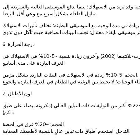
و (2006) أن الموسيقى البطيئة والهادئة تمدد مدة الوجبة وقد تزيد من الاستهلاك؛ بينما تدفع الموسيقى العالية والسريعة إلى
تناول الطعام بشكل أسرع مع وعي أقل بالرضا.
6. درجة الحرارة
تؤدي درجات الحرارة المحيطة الباردة (أقل من مستوى الراحة الحرارية) إلى تحفيز تناول الطعام الحراري الخفيف؛ وثقت دراسات ويستيرتيرب-بلانتينغا (2002) وآخرون زيادة بنسبة ~5-10% في الاستهلاك في
الغرف الباردة على مدى أسابيع.
5-10% زيادة في الاستهلاك في البيئات الباردة بشكل مزمن.
الحجم:
7. لون الأطباق
وجد فان إيتيرسوم ووانسينك (2012) أن التباين المنخفض بين لون الطعام ولون الطبق (مكرونة بيضاء على طبق أبيض) أدى إلى تقديم ~22% أكثر من التوليفات ذات التباين العالي (مكرونة بيضاء على طبق
داكن).
~20% فرق في الحصة.
الحجم:
استخدم أطباق ذات تباين عالٍ بالنسبة لأطعمتك المعتادة.
التدخل: