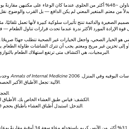
ميم الصغيرة والدائمة تنتج تأثيرات سلوكية كبيرة لأنها تعمل تلقائيًا، م
تراضي هو الخيار الصحي، واجعل الخيارات غير الصحية تتطلب جهدًا صريح
لى تخزين غير مريح ومعتم. يجب أن تترك الشاشات طاولة الطعام. يجب أن تصغ
البرمجيات، هي اكتشاف متى ترتفع استهلاك الطعام بالتوازي مع بيئات معينة حتى تعرف أي أدوات التصميم يجب عليك استخدامها.
2006 أن الأطباق الأكبر تؤدي إلى زيادة استهلاك بنسبة 25-30% في دراسات البوفيه وفي المنزل.
Annals of Internal Medicine
وجدت دراسة وانسينك وفان إيتيرسوم (2013) والتحليل التلوي السابق في
الآلية: تجعل الأطباق الأكبر الحصص المتساوية تبدو صغيرة (وهم ديلبو)، مما يدفع إلى تقديم حصص أكبر.
فرق استهلاك 20-30% للأطباق بحجم 10 بوصات مقابل 12 بوصة.
الحجم
قياس طبق العشاء الخاص بك. الأطباق الحديثة القياسية زادت من ~9 بوصات في 1960 إلى ~12 بوصة اليوم.
الكشف:
استبدل أطباق العشاء بأطباق بحجم 9-10 بوصات؛ استخدم أطباق العشاء للسلطة وأطباق السلطة للعشاء.
التدخل: