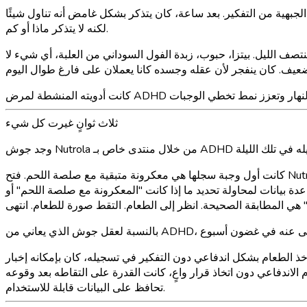
بهية من التفكير. بعد ساعة، كان يتذكر بشكل غامض أنه تناول شيئًا
لكنه لا يتذكر ماذا أو كم.
ة مدمرة: تناول القليل أو لا شيء خلال اليوم، ثم استهلاك 2000 سعرة حرارية أو أكثر بين الساعة 7 مساءً ومنتصف الليل. بيتزا، حبوب، زبدة الفول السوداني من العلبة، أي شيء لا
ثلاث ثوانٍ غيرت كل شيء
كانت أول وجبة سجلها هي معكرونة متبقية مع صلصة اللحم. فتح Nutrola، وجه هاتفه نحو الوعاء، وضغط مرة واحدة. في حوالي ثلاث ثوانٍ، حدد التطبيق المعكرونة، واللحم المفروم، وصلصة الطماطم، والجبن
عنصر غذائي آخر. لا بحث. لا كتابة. لا تمرير عبر قاعدة بيانات لمحاولة تحديد ما إذا كانت "المعكرونة مع صلصة اللحم" أو
ر في تسجيله، كان بإمكانه إخبار Nutrola بعد ساعات: "تناولت كعكة مع جبنة كريمية قبل حوالي ساعتين." قام الذكاء
لاندفاعي دون اتخاذ قرار واعٍ، كانت القدرة على التقاطه بعد وقوعه
تحافظ على البيانات قابلة للاستخدام.