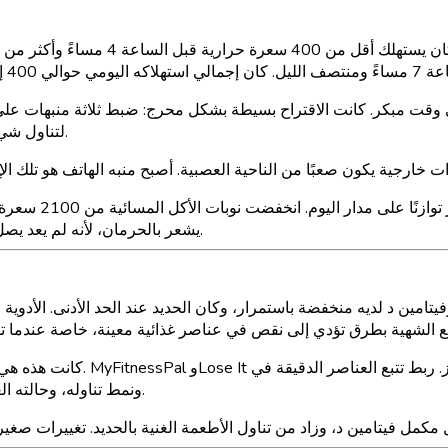
لتناول شيء ما. ليس وجبة محددة. ليس هدف سعرات محدد. فقط تناول الطعام.
يشعر بالحرمان، لأنه لم يعد يصل إلى العشاء مع دين سعرات حرارية كان جسده يطالب بسداده بفوائد.
كانت هذه هي النوع من الرؤية ال
بين دواء جوش لمرض ADHD، ونمط تناوله، وحالته الغذائية بطريقة لم تفعلها أي أداة سابقة.