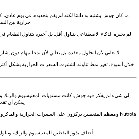
حرارية بين الساعة 7 مساءً ومنتصف الليل. كان إجمالي استهلاكه اليومي حوالي 400 إلى 500 سعرة حرارية فوق هدفه، لكن التوزيع كان المشكلة الحقيقية.
لم يفكر جوش في هذا من قبل. عقول مرضى ADHD لا تعاني لأن الحلول معقدة. بل تعاني لأن بدء المهام دون إشارات خارجية يكون صعبًا من الناحية العصبية. أصبح منبه الهاتف هو تلك الإشارة الخارجية.
المستخدمة عادة لمرض ADHD يمكن أن تقمع الشهية بطرق تؤدي إلى نقص في عناصر غذائية معينة، خاصة عندما تؤدي قمع الشهية إلى تخطي الوجبات.
أضاف بذور اليقطين للمغنيسيوم والزنك، وتناول مكمل فيتامين د، وزاد من تناول الأطعمة الغنية بالحديد. تغييرات صغيرة، لكنها كان لها تأثير ملحوظ على طاقته وتركيزه في فترة بعد الظهر.