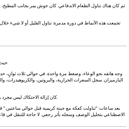
ثم كان هناك تناول الطعام الاندفاعي. كان جوش يمر بجانب المطبخ، 
وجد جوش Nutrola من خلال منتدى خاص بـ ADHD حيث وصفه شخص ما بأنه "الوحيد الذي لا يتطلب وظيفة تنفيذية". قام بتحميله في تلك الليلة.
بالنسبة لعقل جوش الذي يعاني من ADHD، كان إزالة الاحتكاك ليس مجرد راحة بسيطة. بل كانت الفرق بين نظام يمكنه الاستمرار فيه وآخر سيتخلى عنه في غضون أسبوع.
الاصطناعي بتحليل الوصف وسجله بأثر رجعي. لا حاجة للتنقل في قاعدة