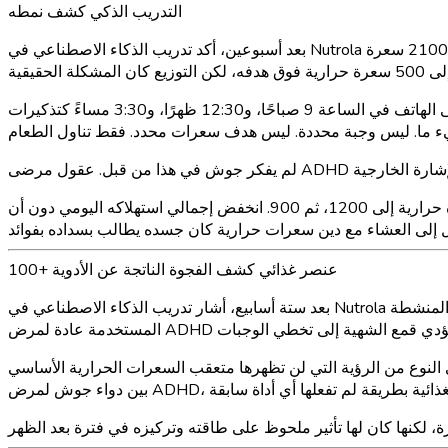
التدريب الذكي كشف نمطه
بعد أسبوعين، أكد تدريب الذكاء الاصطناعي في Nutrola ما كان جوش يشتبه به دائمًا لكنه لم يقم بتحديده. في يوم عادي، كان يستهلك أقل من 400 سعرة حرارية قبل الساعة 4 مساءً وأكثر من 2100 سعرة
لم يخبره الذكاء الاصطناعي بتناول أقل. بل أخبره بتناول الطعام في وقت مبكر. كانت الاقتراح بسيطة بشكل محرج: ضبط ثلاثة منبهات على الهاتف في الساعة 9 صباحًا، و12:30 ظهرًا، و3:30 مساءً كتذكيرات
خلال أسبوع، تغير نمط تناوله. انتشرت السعرات الحرارية بشكل أكثر توازنًا على مدار اليوم. انخفضت نوبات الأكل المسائية من 2100 سعرة حرارية إلى 1200، ثم 900. انخفض إجمالي استهلاكه اليومي دون أن
100+ عنصر غذائي كشف الفجوة الناتجة عن الأدوية
بعد ستة أسابيع، أشار تدريب الذكاء الاصطناعي في Nutrola إلى شيء لم يفكر فيه جوش: كانت مستويات المغنيسيوم والزنك وفيتامين د لديه منخفضة باستمرار، وكان الحديد عند الحد الأدنى. الأدوية المنشطة
تي لن تظهرها متعقب السعرات الحرارية الأساسي. MyFitnessPal وLose It ومعظم المتعقبين يركزون على السعرات الحرارية والماكروز. ربط تتبع العناصر الدقيقة في Nutrola