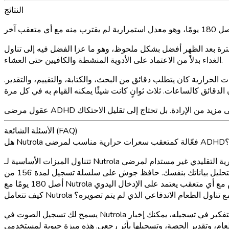
النتائج
ترة بعد الظهر أفضل بشكل ملحوظ، وهو ما عزا الفضل فيه إلى تناول
الغداء بدلاً من الاعتماد على الأدوية المنشطة والكافيين حتى العشاء.
جبة. كل متعقب آخر للسعرات الحرارية كان يتطلب دقائق من البحث، والكتابة، والتقييم، والتقدير.
الأسئلة الشائعة (FAQ)
Nut فعّالة كمتعقب سعرات حرارية مناسب لمرضى ADHD؟
تتناول الميزات الأساسية لـ Nutrola مباشرة الحواجز الوظيفية التنفيذية التي تجعل تتبع السعرات الحرارية التقليدي غير مستدام لمرضى ADHD. يتطلب تسجيل الصور حوالي ثلاث ثوانٍ وبدون حاجة لاهتمام
مستمر. يلتقط التسجيل الصوتي الوجبات بعد وقوعها عندما تنسى تسجيلها في الوقت الحقيقي. يحدد التدريب الذكي الأنماط دون الحاجة لتحليل بياناتك بنفسك. حافظ جوش على سلسلة تسجيل لمدة 156 من
ف تتعامل Nutrola مع تناول الطعام الاندفاعي الذي لم يتم تصويره؟
يسمح لك تسجيل الصوت في Nutrola بوصف الطعام الذي تناولته في الماضي باستخدام لغة طبيعية. إذا تناولت شيئًا بشكل اندفاعي دون التفكير في تسجيله، يمكنك إخبار Nutrola بعد ساعات بقول شيء مثل
صف، وتحديد الطعام، وتقدير الحصة، وتسجيلها بأثر رجعي. هذه ميزة حيوية لمستخدمي ADHD لأن تناول الطعام