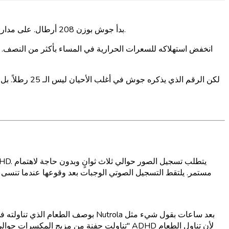
بدأ جوش بوزن 208 أرطال. على مدار ستة أشهر، فقد 25 رطلاً، ليصل إلى 183. سجل وجباته في 156 من أصل 180 يومًا، وهو معدل استمرارية لم يقترب منه مع أي متعقب آخر.
انخفض استهلاكه للسعرات الحرارية في المساء بأكثر من النصف. ت
لكن الرقم الذ