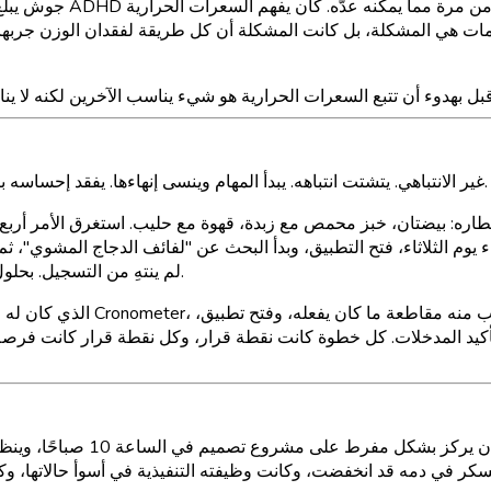
ومات هي المشكلة، بل كانت المشكلة أن كل طريقة لفقدان الوزن جربها ك
جوش يعاني من نوع ADHD غير الانتباهي. يتشتت انتباهه. يبدأ المهام وينسى إنهاءها. يفقد إحساسه بالوقت ويدخل الغرف دون أن يتذكر لماذا.
لم ينتهِ من التسجيل. بحلول يوم الأربعاء، كان قد نسي أن التطبيق موجود. استمر لمدة تسعة أيام.
كيد المدخلات. كل خطوة كانت نقطة قرار، وكل نقطة قرار كانت فرصة لت