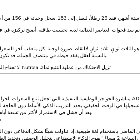
م سد فجوات العناصر الغذائية لديه. تحسنت طاقته. أصبح تركيزه في ف
ي يذكره جوش في أغلب الأحيان ليس الـ 25 رطلاً. بل هو الثلاث ثوانٍ. ثلاث ثوانٍ لالتقاط صورة لو
بالنسبة لعقل يفقد خيطه في منتصف الجملة، قد تكون الدقائق كالساعات. ثلاث ثوانٍ كانت شيئًا يمكنه القيام به في كل مرة.
عقول مرضى ADHD لا تحتاج إلى مزيد من الإرادة. بل تحتاج إلى تقليل الاحتكاك. Nutrola تزيل الاحتكاك من عملية التتبع تمامًا.
هل rola
أصل 180 يومًا مع Nutrola بعد أن فشل في الاستمرار لأكثر من تسعة أيام مع أي متعقب يعتمد على الإدخال اليدوي.
كي
"تناولت حفنة من مزيج المكسرات حوالي الساعة 2 مساءً." يقوم الذكاء الاصطناعي بتحليل الو