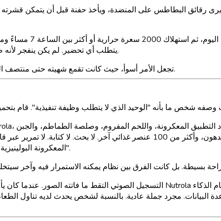
يرى رقائق البطاطس على المنضدة، ويأخذ حفنة قبل أن يتمكن قشرته الج
تجمعت هذه الأنماط في دور
يتطلب أي تحضير. لم يكن ينفجر لأنه ضعيف. كان ينفجر لأن عقله وجسده كانا يعملان على فارغ طوال اليوم.
كانت أدويته المنشطة لمرض ADHD تجعل الأمر أسوأ، حيث كانت تقمع شهيته حتى منتصف النهار وتعزز نمط تخطي الوجبات.
البارميزان. سجل السعرات الحرارية، والبروتين، والكربوهيدرات، والدهون، وأكثر من 100 
"المعكرونة البولينيزية" هي المطابقة الصحيحة. انظر إلى الطعام. التقط صورة للطعام. انتهى.
التسجيل الصوتي التقط ما فاتته الصور. عندما كان يأخذ الطعام بشكل اندفاعي دون التفكي
 البيانات. مجرد جملة عادية. بالنسبة لشخص يحدث لديه تناول الطعام ا