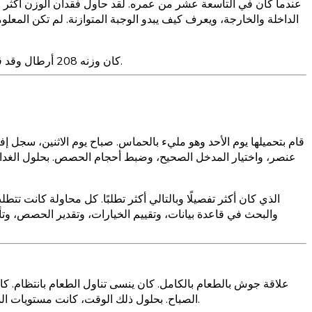
الداخلة والخارجة، ويعرف كيف يبدو الوجبة المتوازنة. لم تكن المعل
عندما وجد جوش Nutrola، كان وزنه 208 أرطال وقد قبل بهدوء أن تتبع السعرات الحرارية هو شيء يناسب الآخرين لكنه لا يناسبه. بعد ستة أشهر، أصبح وزنه 183 رطلاً.
والبحث في قاعدة بيانات، وتقييم الخيارات، وتقدير الحصص، وتأ
الصباح. بحلول ذلك الوقت، كانت مستويات السكر في دمه قد انخفضت، وكانت وظيفته التنفيذية في أسوأ حالاتها، وكان جسده يصرخ للحصول على السعرات الحرارية بأسرع شكل ممكن.