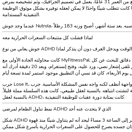
جوش يبلغ من العمر 31 عامًا، يعمل في تصميم الجرافيك، وتم تشخيصه بمرض ADHD عندما كان في التاسعة عشر من عمره. لقد حاول فقدان الوزن أكثر من مرة مما يمكنه عدّه. كان يفهم السعرات الحرارية
انت تتطلب شيئًا واحدًا لا يمكن لعقله توفيره بشكل موثوق: الوظيفة
التنفيذية المستدامة.
لماذا فشلت كل متتبعات السعرات الحرارية معه
كانت محاولته الجادة الأولى مع MyFitnessPal. قام بتحميلها يوم الأحد وهو مليء بالحماس. صباح يوم الاثنين، سجل إفطاره: بيضتان، خبز محمص مع زبدة، قهوة مع حليب. استغرق الأمر أربع دقائق للبحث عن كل
عنصر، واختيار المدخل الصحيح، وضبط أحجام الحصص. بحلول الغداء يوم الثلاثاء، فتح التطبيق، وبدأ البحث عن "لفائف الدجاج المشوي"، ثم تلقى إشعار نصي، ورد عليه، وفتح إنستغرام، وبعد 20 دقيقة أدرك أنه
جرب Lose It، الذي كان له واجهة أنظف لكنه واجه نفس المشكلة الأساسية. جرب Cronometer، الذي كان أكثر تفصيلًا وبالتالي أكثر تطلبًا. كل محاولة كانت تتطلب منه مقاطعة ما كان يفعله، وفتح تطبيق،
شتت انتباهه. بالنسبة لعقل طبيعي، كانت هذه السلسلة مملة قليلاً.
بالنسبة لعقل ADHD، كانت بمثابة دورة عقبات للوظيفة التنفيذية.
نمط تناول الطعام لمرضى ADHD الذي لا يتحدث عنه أحد
شكل ADHD علاقة جوش بالطعام بالكامل. كان ينسى تناول الطعام بانتظام. كان يركز بشكل مفرط على مشروع تصميم في الساعة 10 صباحًا، وينظر إلى الساعة 3 مساءً ليجد أنه لم يتناول شيئًا منذ قهوة