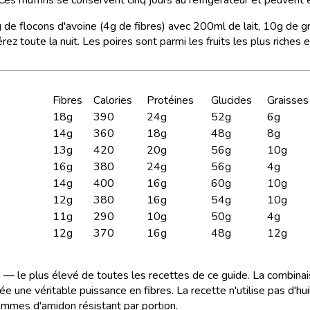
e flocons d'avoine (4g de fibres) avec 200ml de lait, 10g de gra
ez toute la nuit. Les poires sont parmi les fruits les plus riches
Fibres
Calories
Protéines
Glucides
Graisses
18g
390
24g
52g
6g
14g
360
18g
48g
8g
13g
420
20g
56g
10g
16g
380
24g
56g
4g
14g
400
16g
60g
10g
12g
380
16g
54g
10g
11g
290
10g
50g
4g
12g
370
16g
48g
12g
— le plus élevé de toutes les recettes de ce guide. La combinais
rée une véritable puissance en fibres. La recette n'utilise pas d'
ammes d'amidon résistant par portion.