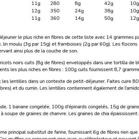
11g
280
8g
42g
10g
12g
350
24g
38g
10g
11g
360
14g
50g
12g
déjeuner le plus riche en fibres de cette liste avec 14 grammes pa
), lin moulu (3g par 15g) et framboises (2g par 60g). Les flocons 
ervant ainsi plus de la couche de son.
icots noirs cuits (8g de fibres) enveloppés dans une tortilla de bl
iments les plus riches en fibres : 100g cuits fournissent 8,7 gramm
t les lentilles dans un contexte de petit-déjeuner. Faites cuire 80
bres) et du cumin. Les lentilles contiennent également de l'amido
e, 1 banane congelée, 100g d'épinards congelés, 15g de graines 
ère à soupe de graines de chanvre. Les graines de chia épaississent
me principal substitut de farine, fournissant 6g de fibres rien q
 Ces muffins se conservent cinq jours au réfrigérateur et peuven