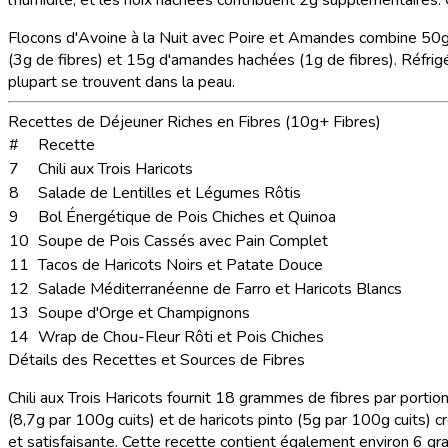
Flocons d'Avoine à la Nuit avec Poire et Amandes
combine 50g d
(3g de fibres) et 15g d'amandes hachées (1g de fibres). Réfrigér
plupart se trouvent dans la peau.
Recettes de Déjeuner Riches en Fibres (10g+ Fibres)
#
Recette
7
Chili aux Trois Haricots
8
Salade de Lentilles et Légumes Rôtis
9
Bol Énergétique de Pois Chiches et Quinoa
10
Soupe de Pois Cassés avec Pain Complet
11
Tacos de Haricots Noirs et Patate Douce
12
Salade Méditerranéenne de Farro et Haricots Blancs
13
Soupe d'Orge et Champignons
14
Wrap de Chou-Fleur Rôti et Pois Chiches
Détails des Recettes et Sources de Fibres
Chili aux Trois Haricots
fournit 18 grammes de fibres par portion 
(8,7g par 100g cuits) et de haricots pinto (5g par 100g cuits) c
et satisfaisante. Cette recette contient également environ 6 gr