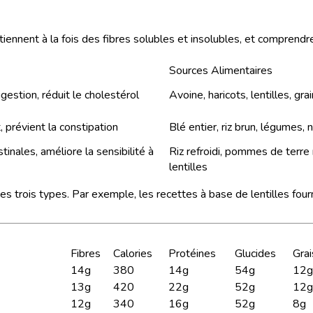
iennent à la fois des fibres solubles et insolubles, et comprendr
Sources Alimentaires
igestion, réduit le cholestérol
Avoine, haricots, lentilles, g
, prévient la constipation
Blé entier, riz brun, légumes, n
tinales, améliore la sensibilité à
Riz refroidi, pommes de terre 
lentilles
es trois types. Par exemple, les recettes à base de lentilles fou
Fibres
Calories
Protéines
Glucides
Gra
14g
380
14g
54g
12g
13g
420
22g
52g
12g
12g
340
16g
52g
8g