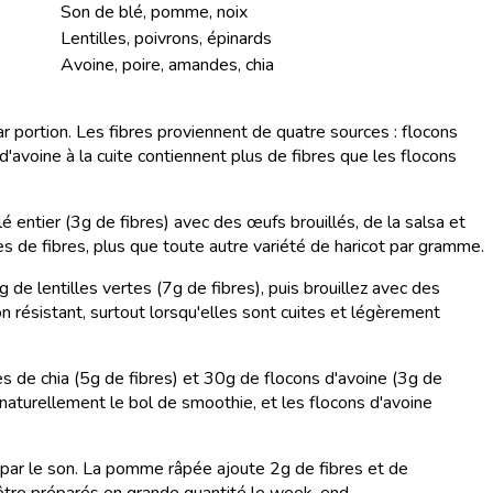
Son de blé, pomme, noix
Lentilles, poivrons, épinards
Avoine, poire, amandes, chia
r portion. Les fibres proviennent de quatre sources : flocons
d'avoine à la cuite contiennent plus de fibres que les flocons
é entier (3g de fibres) avec des œufs brouillés, de la salsa et
es de fibres, plus que toute autre variété de haricot par gramme.
g de lentilles vertes (7g de fibres), puis brouillez avec des
n résistant, surtout lorsqu'elles sont cuites et légèrement
de chia (5g de fibres) et 30g de flocons d'avoine (3g de
 naturellement le bol de smoothie, et les flocons d'avoine
ue par le son. La pomme râpée ajoute 2g de fibres et de
t être préparés en grande quantité le week-end.