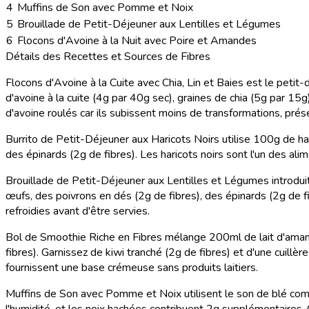
4
Muffins de Son avec Pomme et Noix
5
Brouillade de Petit-Déjeuner aux Lentilles et Légumes
6
Flocons d'Avoine à la Nuit avec Poire et Amandes
Détails des Recettes et Sources de Fibres
Flocons d'Avoine à la Cuite avec Chia, Lin et Baies
est le petit-
d'avoine à la cuite (4g par 40g sec), graines de chia (5g par 15g
d'avoine roulés car ils subissent moins de transformations, prés
Burrito de Petit-Déjeuner aux Haricots Noirs
utilise 100g de har
des épinards (2g de fibres). Les haricots noirs sont l'un des al
Brouillade de Petit-Déjeuner aux Lentilles et Légumes
introdui
œufs, des poivrons en dés (2g de fibres), des épinards (2g de fi
refroidies avant d'être servies.
Bol de Smoothie Riche en Fibres
mélange 200ml de lait d'amand
fibres). Garnissez de kiwi tranché (2g de fibres) et d'une cuill
fournissent une base crémeuse sans produits laitiers.
Muffins de Son avec Pomme et Noix
utilisent le son de blé com
l'humidité, et les noix hachées contribuent 2g supplémentaires.