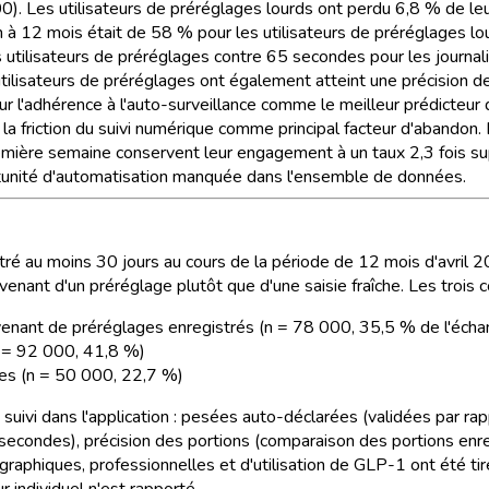
0). Les utilisateurs de préréglages lourds ont perdu 6,8 % de le
ion à 12 mois était de 58 % pour les utilisateurs de préréglages 
utilisateurs de préréglages contre 65 secondes pour les journal
tilisateurs de préréglages ont également atteint une précision d
sur l'adhérence à l'auto-surveillance comme le meilleur prédicteu
 la friction du suivi numérique comme principal facteur d'abandon. 
remière semaine conservent leur engagement à un taux 2,3 fois supé
rtunité d'automatisation manquée dans l'ensemble de données.
u moins 30 jours au cours de la période de 12 mois d'avril 2025 
enant d'un préréglage plutôt que d'une saisie fraîche. Les trois c
nant de préréglages enregistrés (n = 78 000, 35,5 % de l'échan
 = 92 000, 41,8 %)
es (n = 50 000, 22,7 %)
uivi dans l'application : pesées auto-déclarées (validées par rap
secondes), précision des portions (comparaison des portions enreg
graphiques, professionnelles et d'utilisation de GLP-1 ont été ti
 individuel n'est rapporté.