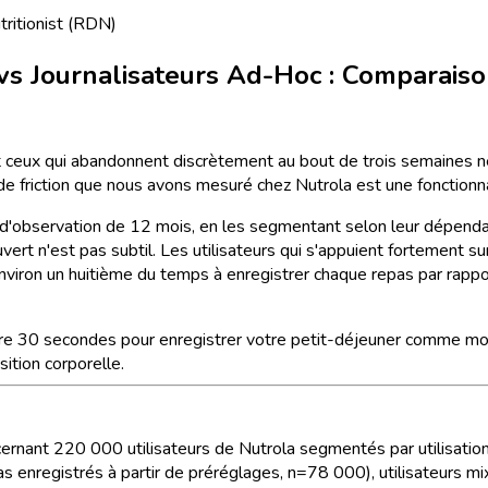
tritionist (RDN)
 vs Journalisateurs Ad-Hoc : Comparai
 et ceux qui abandonnent discrètement au bout de trois semaines ne
teur de friction que nous avons mesuré chez Nutrola est une fonctio
d'observation de 12 mois, en les segmentant selon leur dépend
vert n'est pas subtil. Les utilisateurs qui s'appuient fortement s
viron un huitième du temps à enregistrer chaque repas par rappor
dre 30 secondes pour enregistrer votre petit-déjeuner comme mod
ition corporelle.
cernant 220 000 utilisateurs de Nutrola segmentés par utilisation
pas enregistrés à partir de préréglages, n=78 000), utilisateurs 