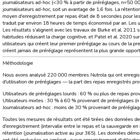
journalisateurs ad-hoc (<30 % à partir de préréglages, n=50 00
journalisateurs ad-hoc, soit un avantage de 1,6 fois. La rétent
moyen d'enregistrement par repas était de 8 secondes pour les 
traduit par environ 18 heures de temps économisé par an. Les u
Les résultats s'alignent avec les travaux de Burke et al. 2011 
habitudes réduisant la charge cognitive, et Patel et al. 2020 sur
utilisateurs qui créent leur premier préréglage au cours de la p
créent jamais de préréglage représentent la plus grande oppo
Méthodologie
Nous avons analysé 220 000 membres Nutrola qui ont enregistré a
d'utilisation de préréglages — la part des repas enregistrés prov
Utilisateurs de préréglages lourds :
60 % ou plus de repas prove
Utilisateurs mixtes :
30 % à 60 % provenant de préréglages (n
Journalisateurs ad-hoc :
moins de 30 % provenant de préréglag
Toutes les mesures de résultats ont été tirées des données de s
d'enregistrement (intervalle entre le repas et la sauvegarde en 
rétention (journalisation active au jour 365). Les données démo
ont été analysées en agrégat ; aucun enregistrement d'utilisateur