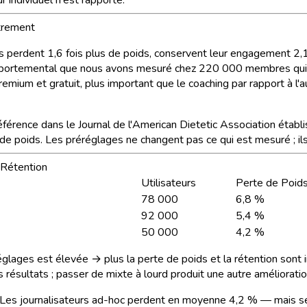
strement
ds perdent 1,6 fois plus de poids, conservent leur engagement 2,1 
comportemental que nous avons mesuré chez 220 000 membres qui pr
remium et gratuit, plus important que le coaching par rapport à l'
férence dans le Journal de l'American Dietetic Association établ
e poids. Les préréglages ne changent pas ce qui est mesuré ; ils 
 Rétention
Utilisateurs
Perte de Poid
78 000
6,8 %
92 000
5,4 %
50 000
4,2 %
réréglages est élevée → plus la perte de poids et la rétention so
résultats ; passer de mixte à lourd produit une autre amélioration
s. Les journalisateurs ad-hoc perdent en moyenne 4,2 % — mais s