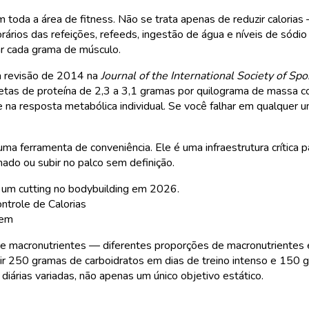
 toda a área de fitness. Não se trata apenas de reduzir calorias 
orários das refeições, refeeds, ingestão de água e níveis de só
r cada grama de músculo.
a revisão de 2014 na
Journal of the International Society of Spo
etas de proteína de 2,3 a 3,1 gramas por quilograma de massa co
 na resposta metabólica individual. Se você falhar em qualquer 
 uma ferramenta de conveniência. Ele é uma infraestrutura crítica
nado ou subir no palco sem definição.
a um cutting no bodybuilding em 2026.
ntrole de Calorias
gem
 macronutrientes — diferentes proporções de macronutrientes e
ir 250 gramas de carboidratos em dias de treino intenso e 150
iárias variadas, não apenas um único objetivo estático.