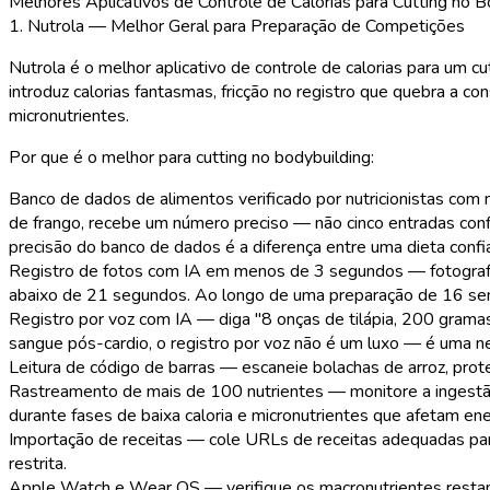
Melhores Aplicativos de Controle de Calorias para Cutting no B
1. Nutrola — Melhor Geral para Preparação de Competições
Nutrola é o melhor aplicativo de controle de calorias para um 
introduz calorias fantasmas, fricção no registro que quebra a co
micronutrientes.
Por que é o melhor para cutting no bodybuilding:
Banco de dados de alimentos verificado por nutricionistas com
de frango, recebe um número preciso — não cinco entradas conf
precisão do banco de dados é a diferença entre uma dieta confi
Registro de fotos com IA em menos de 3 segundos
— fotografe
abaixo de 21 segundos. Ao longo de uma preparação de 16 se
Registro por voz com IA
— diga "8 onças de tilápia, 200 grama
sangue pós-cardio, o registro por voz não é um luxo — é uma n
Leitura de código de barras
— escaneie bolachas de arroz, prote
Rastreamento de mais de 100 nutrientes
— monitore a ingestão
durante fases de baixa caloria e micronutrientes que afetam ene
Importação de receitas
— cole URLs de receitas adequadas para
restrita.
Apple Watch e Wear OS
— verifique os macronutrientes restant