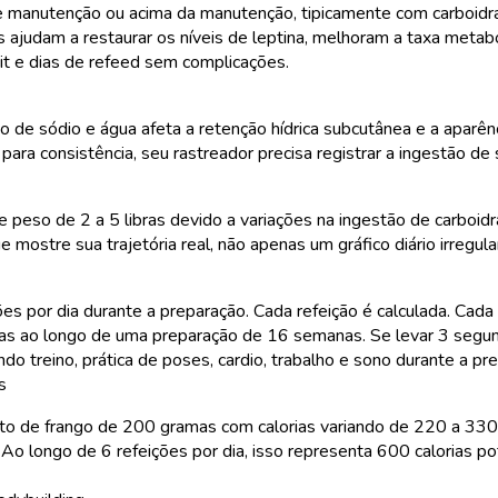
de manutenção ou acima da manutenção, tipicamente com carboid
judam a restaurar os níveis de leptina, melhoram a taxa metaból
cit e dias de refeed sem complicações.
o de sódio e água afeta a retenção hídrica subcutânea e a aparên
ara consistência, seu rastreador precisa registrar a ingestão de
 peso de 2 a 5 libras devido a variações na ingestão de carboid
mostre sua trajetória real, não apenas um gráfico diário irregul
es por dia durante a preparação. Cada refeição é calculada. Cada 
oras ao longo de uma preparação de 16 semanas. Se levar 3 segun
ndo treino, prática de poses, cardio, trabalho e sono durante a pr
s
to de frango de 200 gramas com calorias variando de 220 a 330 
Ao longo de 6 refeições por dia, isso representa 600 calorias po