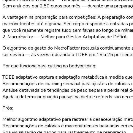
Sem anúncios por 2,50 euros por mês
— durante uma preparação
A vantagem na preparação para competições:
A preparação comp
macronutrientes até o grama. Seu corpo responde a entradas pre
que você realmente registre tudo sem falhas ao longo de milhar
2. MacroFactor — Melhor para Gestão Adaptativa de Déficit
O algoritmo de gasto do MacroFactor recalcula continuamente s
ser severa — às vezes reduzindo o TDEE em 15 a 25 por cento 
Por que funciona para cutting no bodybuilding:
TDEE adaptativo captura a adaptação metabólica à medida que 
Recomendações de coaching semanal para ajustes de calorias 
Análise detalhada de tendências de peso separa a perda real de
Ajuda a determinar quando pausas na dieta e refeeds são nece
Prós:
Melhor algoritmo adaptativo para rastrear a desaceleração met
Recomendações de calorias e macronutrientes baseadas em ev
Boa visualização de dados para rastreamento de preparação