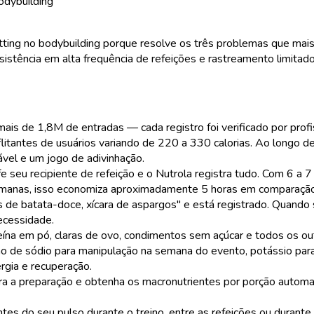
odybuilding
cutting no bodybuilding porque resolve os três problemas que mai
nsistência em alta frequência de refeições e rastreamento limitado
 mais de 1,8M de entradas
— cada registro foi verificado por pro
litantes de usuários variando de 220 a 330 calorias. Ao longo 
ável e um jogo de adivinhação.
 seu recipiente de refeição e o Nutrola registra tudo. Com 6 a 7 
manas, isso economiza aproximadamente 5 horas em comparação 
s de batata-doce, xícara de aspargos" e está registrado. Quand
ecessidade.
ína em pó, claras de ovo, condimentos sem açúcar e todos os ou
 de sódio para manipulação na semana do evento, potássio para eq
rgia e recuperação.
 a preparação e obtenha os macronutrientes por porção automat
es do seu pulso durante o treino, entre as refeições ou durante 