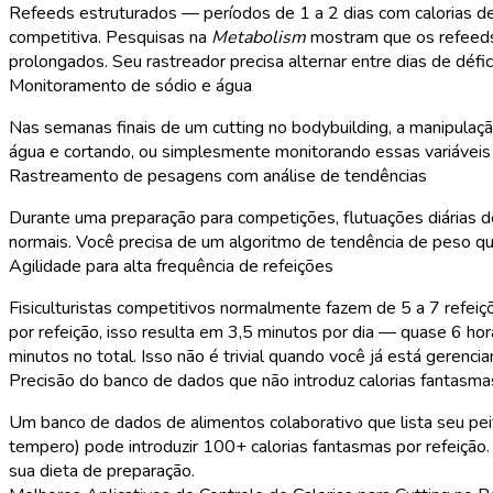
Refeeds estruturados — períodos de 1 a 2 dias com calorias 
competitiva. Pesquisas na
Metabolism
mostram que os refeeds a
prolongados. Seu rastreador precisa alternar entre dias de défi
Monitoramento de sódio e água
Nas semanas finais de um cutting no bodybuilding, a manipulaçã
água e cortando, ou simplesmente monitorando essas variáveis p
Rastreamento de pesagens com análise de tendências
Durante uma preparação para competições, flutuações diárias de
normais. Você precisa de um algoritmo de tendência de peso que 
Agilidade para alta frequência de refeições
Fisiculturistas competitivos normalmente fazem de 5 a 7 refeiçõ
por refeição, isso resulta em 3,5 minutos por dia — quase 6 h
minutos no total. Isso não é trivial quando você já está gerencia
Precisão do banco de dados que não introduz calorias fantasma
Um banco de dados de alimentos colaborativo que lista seu pei
tempero) pode introduzir 100+ calorias fantasmas por refeição. 
sua dieta de preparação.