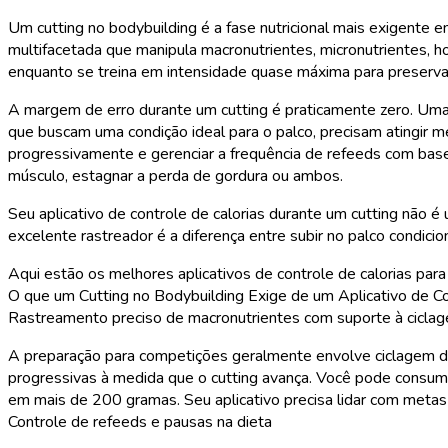
Um cutting no bodybuilding é a fase nutricional mais exigente em
multifacetada que manipula macronutrientes, micronutrientes, h
enquanto se treina em intensidade quase máxima para preserva
A margem de erro durante um cutting é praticamente zero. Um
que buscam uma condição ideal para o palco, precisam atingir m
progressivamente e gerenciar a frequência de refeeds com base
músculo, estagnar a perda de gordura ou ambos.
Seu aplicativo de controle de calorias durante um cutting não é
excelente rastreador é a diferença entre subir no palco condicio
Aqui estão os melhores aplicativos de controle de calorias par
O que um Cutting no Bodybuilding Exige de um Aplicativo de Co
Rastreamento preciso de macronutrientes com suporte à cicla
A preparação para competições geralmente envolve ciclagem de
progressivas à medida que o cutting avança. Você pode consum
em mais de 200 gramas. Seu aplicativo precisa lidar com metas d
Controle de refeeds e pausas na dieta