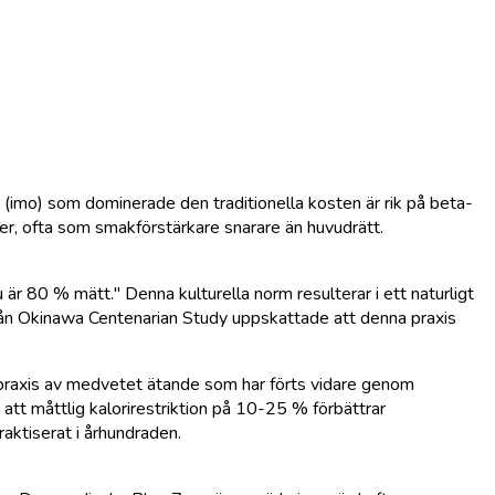
 (imo) som dominerade den traditionella kosten är rik på beta-
er, ofta som smakförstärkare snarare än huvudrätt.
 är 80 % mätt." Denna kulturella norm resulterar i ett naturligt
rån Okinawa Centenarian Study uppskattade att denna praxis
ad praxis av medvetet ätande som har förts vidare genom
 att måttlig kalorirestriktion på 10-25 % förbättrar
ktiserat i århundraden.