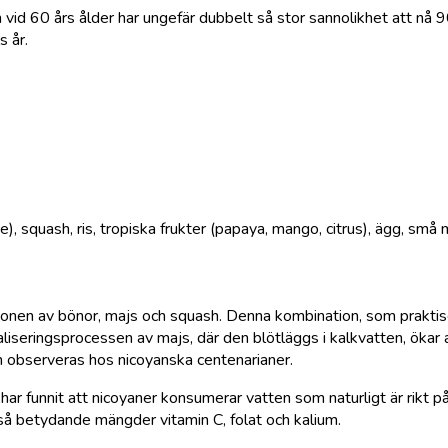
 vid 60 års ålder har ungefär dubbelt så stor sannolikhet att nå
s år.
e), squash, ris, tropiska frukter (papaya, mango, citrus), ägg, små
tionen av bönor, majs och squash. Denna kombination, som prakti
maliseringsprocessen av majs, där den blötläggs i kalkvatten, ökar 
m observeras hos nicoyanska centenarianer.
 funnit att nicoyaner konsumerar vatten som naturligt är rikt på 
så betydande mängder vitamin C, folat och kalium.