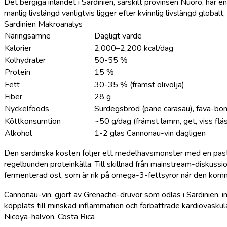
Det bergiga inlandet i Sardinien, särskilt provinsen Nuoro, har
manlig livslängd vanligtvis ligger efter kvinnlig livslängd global
Sardinien Makroanalys
Näringsämne
Dagligt värde
Kalorier
2,000–2,200 kcal/dag
Kolhydrater
50-55 %
Protein
15 %
Fett
30-35 % (främst olivolja)
Fiber
28 g
Nyckelfoods
Surdegsbröd (pane carasau), fava-bönor
Köttkonsumtion
~50 g/dag (främst lamm, get, viss flä
Alkohol
1-2 glas Cannonau-vin dagligen
Den sardinska kosten följer ett medelhavsmönster med en pastor
regelbunden proteinkälla. Till skillnad från mainstream-diskus
fermenterad ost, som är rik på omega-3-fettsyror när den komm
Cannonau-vin, gjort av Grenache-druvor som odlas i Sardinien, in
kopplats till minskad inflammation och förbättrade kardiovaskulä
Nicoya-halvön, Costa Rica