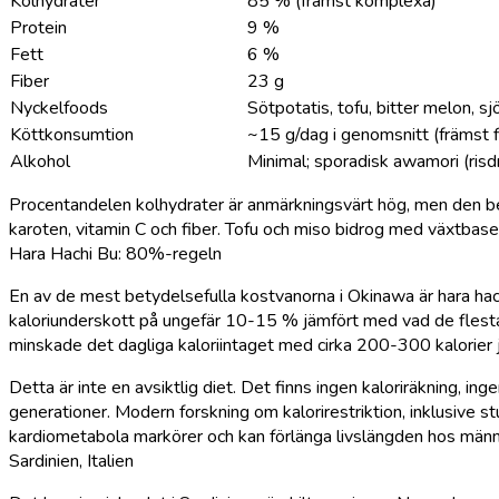
Kolhydrater
85 % (främst komplexa)
Protein
9 %
Fett
6 %
Fiber
23 g
Nyckelfoods
Sötpotatis, tofu, bitter melon, s
Köttkonsumtion
~15 g/dag i genomsnitt (främst f
Alkohol
Minimal; sporadisk awamori (risd
Procentandelen kolhydrater är anmärkningsvärt hög, men den bes
karoten, vitamin C och fiber. Tofu och miso bidrog med växtbas
Hara Hachi Bu: 80%-regeln
En av de mest betydelsefulla kostvanorna i Okinawa är hara hachi
kaloriunderskott på ungefär 10-15 % jämfört med vad de flesta
minskade det dagliga kaloriintaget med cirka 200-300 kalorier 
Detta är inte en avsiktlig diet. Det finns ingen kaloriräkning, 
generationer. Modern forskning om kalorirestriktion, inklusive s
kardiometabola markörer och kan förlänga livslängden hos männ
Sardinien, Italien