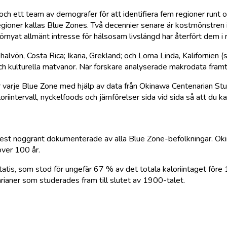
ett team av demografer för att identifiera fem regioner runt om
egioner kallas Blue Zones. Två decennier senare är kostmönstren
rnyat allmänt intresse för hälsosam livslängd har återfört dem i 
-halvön, Costa Rica; Ikaria, Grekland; och Loma Linda, Kalifornie
r och kulturella matvanor. När forskare analyserade makrodata fram
r varje Blue Zone med hjälp av data från Okinawa Centenarian Stu
oriintervall, nyckelfoods och jämförelser sida vid sida så att du
 mest noggrant dokumenterade av alla Blue Zone-befolkningar. Ok
över 100 år.
tatis, som stod för ungefär 67 % av det totala kaloriintaget före
ianer som studerades fram till slutet av 1900-talet.