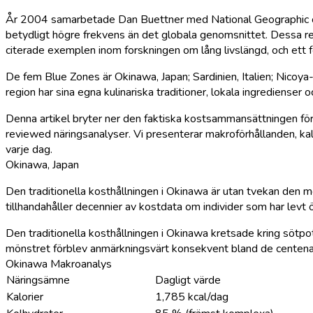
År 2004 samarbetade Dan Buettner med National Geographic och 
betydligt högre frekvens än det globala genomsnittet. Dessa r
citerade exemplen inom forskningen om lång livslängd, och ett fö
De fem Blue Zones är Okinawa, Japan; Sardinien, Italien; Nicoya
region har sina egna kulinariska traditioner, lokala ingrediense
Denna artikel bryter ner den faktiska kostsammansättningen fö
reviewed näringsanalyser. Vi presenterar makroförhållanden, kal
varje dag.
Okinawa, Japan
Den traditionella kosthållningen i Okinawa är utan tvekan den
tillhandahåller decennier av kostdata om individer som har levt 
Den traditionella kosthållningen i Okinawa kretsade kring sötpo
mönstret förblev anmärkningsvärt konsekvent bland de centenar
Okinawa Makroanalys
Näringsämne
Dagligt värde
Kalorier
1,785 kcal/dag