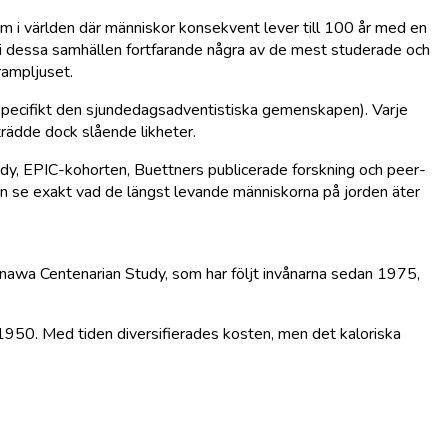
 i världen där människor konsekvent lever till 100 år med en
 i dessa samhällen fortfarande några av de mest studerade och
rampljuset.
n (specifikt den sjundedagsadventistiska gemenskapen). Varje
trädde dock slående likheter.
dy, EPIC-kohorten, Buettners publicerade forskning och peer-
 kan se exakt vad de längst levande människorna på jorden äter
inawa Centenarian Study, som har följt invånarna sedan 1975,
 1950. Med tiden diversifierades kosten, men det kaloriska