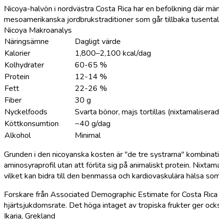
Nicoya-halvön i nordvästra Costa Rica har en befolkning där män
mesoamerikanska jordbrukstraditioner som går tillbaka tusental
Nicoya Makroanalys
Näringsämne
Dagligt värde
Kalorier
1,800–2,100 kcal/dag
Kolhydrater
60-65 %
Protein
12-14 %
Fett
22-26 %
Fiber
30 g
Nyckelfoods
Svarta bönor, majs tortillas (nixtamaliserad
Köttkonsumtion
~40 g/dag
Alkohol
Minimal
Grunden i den nicoyanska kosten är "de tre systrarna" kombina
aminosyraprofil utan att förlita sig på animaliskt protein. Nixta
vilket kan bidra till den benmassa och kardiovaskulära hälsa so
Forskare från Associated Demographic Estimate for Costa Rica har
hjärtsjukdomsrate. Det höga intaget av tropiska frukter ger ock
Ikaria, Grekland