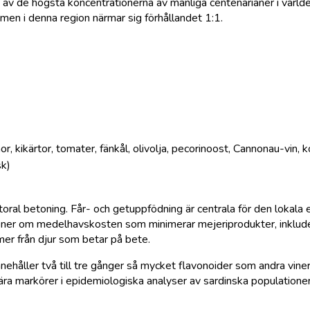
 en av de högsta koncentrationerna av manliga centenarianer i vär
t, men i denna region närmar sig förhållandet 1:1.
, kikärtor, tomater, fänkål, olivolja, pecorinoost, Cannonau-vin, k
sk)
al betoning. Får- och getuppfödning är centrala för den lokala 
sioner om medelhavskosten som minimerar mejeriprodukter, inklud
er från djur som betar på bete.
nehåller två till tre gånger så mycket flavonoider som andra viner
ra markörer i epidemiologiska analyser av sardinska populationer p