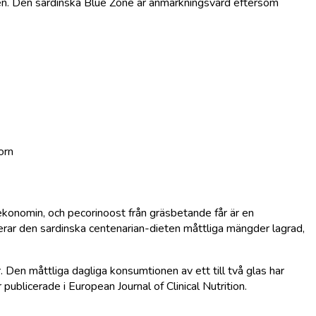
lden. Den sardinska Blue Zone är anmärkningsvärd eftersom
orn
ekonomin, och pecorinoost från gräsbetande får är en
erar den sardinska centenarian-dieten måttliga mängder lagrad,
. Den måttliga dagliga konsumtionen av ett till två glas har
ublicerade i European Journal of Clinical Nutrition.