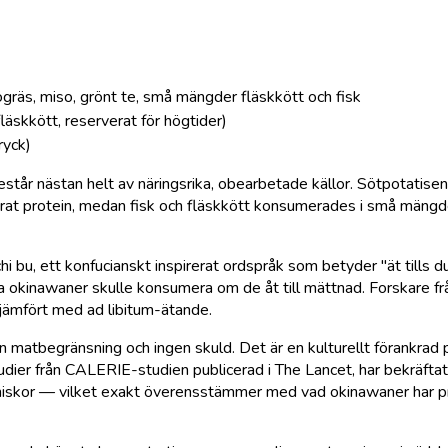
jögräs, miso, grönt te, små mängder fläskkött och fisk
läskkött, reserverat för högtider)
ryck)
tår nästan helt av näringsrika, obearbetade källor. Sötpotatisen
erat protein, medan fisk och fläskkött konsumerades i små mängd
 bu, ett konfucianskt inspirerat ordspråk som betyder "ät tills du
 okinawaner skulle konsumera om de åt till mättnad. Forskare f
jämfört med ad libitum-ätande.
ingen matbegränsning och ingen skuld. Det är en kulturellt förankr
tudier från CALERIE-studien publicerad i The Lancet, har bekräftat
iskor — vilket exakt överensstämmer med vad okinawaner har pra