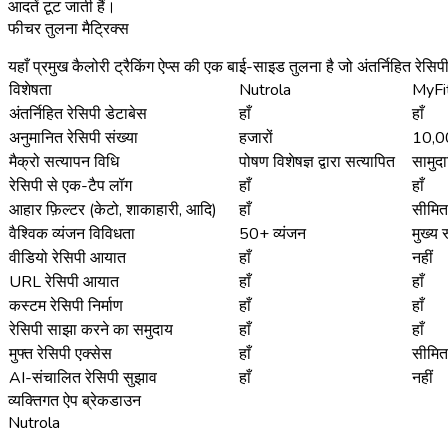
आदतें टूट जाती हैं।
फीचर तुलना मैट्रिक्स
यहाँ प्रमुख कैलोरी ट्रैकिंग ऐप्स की एक बाई-साइड तुलना है जो अंतर्निहित रेसि
विशेषता
Nutrola
MyFi
अंतर्निहित रेसिपी डेटाबेस
हाँ
हाँ
अनुमानित रेसिपी संख्या
हजारों
10,0
मैक्रो सत्यापन विधि
पोषण विशेषज्ञ द्वारा सत्यापित
सामुद
रेसिपी से एक-टैप लॉग
हाँ
हाँ
आहार फ़िल्टर (केटो, शाकाहारी, आदि)
हाँ
सीमित
वैश्विक व्यंजन विविधता
50+ व्यंजन
मुख्य 
वीडियो रेसिपी आयात
हाँ
नहीं
URL रेसिपी आयात
हाँ
हाँ
कस्टम रेसिपी निर्माण
हाँ
हाँ
रेसिपी साझा करने का समुदाय
हाँ
हाँ
मुफ्त रेसिपी एक्सेस
हाँ
सीमित
AI-संचालित रेसिपी सुझाव
हाँ
नहीं
व्यक्तिगत ऐप ब्रेकडाउन
Nutrola