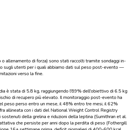
o o allenamento di forza) sono stati raccolti tramite sondaggi in-
no sugli utenti per i quali abbiamo dati sul peso post-evento —
itazioni verso la fine.
ia è stata di 5.8 kg, raggiungendo l'89% dell'obiettivo di 6.5 kg
l rischio di recupero più elevato. Il monitoraggio post-evento ha
 del peso perso entro un mese, il 48% entro tre mesi, il 62%
ra allineata con i dati del National Weight Control Registry
enuti della grelina e riduzioni della leptina (Sumithran et al.
ativa che persiste per anni dopo la perdita di peso (Fothergill
azione 16+ settimane prima, deficit giornalieri di 400-600 kcal,