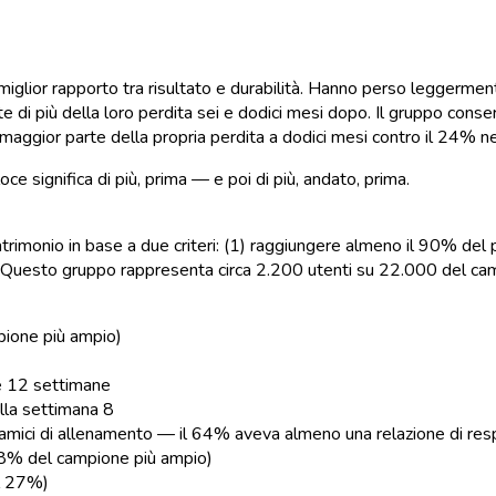
iglior rapporto tra risultato e durabilità. Hanno perso leggerme
 più della loro perdita sei e dodici mesi dopo. Il gruppo conserva
aggior parte della propria perdita a dodici mesi contro il 24% n
oce significa di più, prima — e poi di più, andato, prima.
rimonio in base a due criteri: (1) raggiungere almeno il 90% del p
 Questo gruppo rappresenta circa 2.200 utenti su 22.000 del cam
ione più ampio)
e 12 settimane
lla settimana 8
 amici di allenamento — il 64% aveva almeno una relazione di res
8% del campione più ampio)
l 27%)