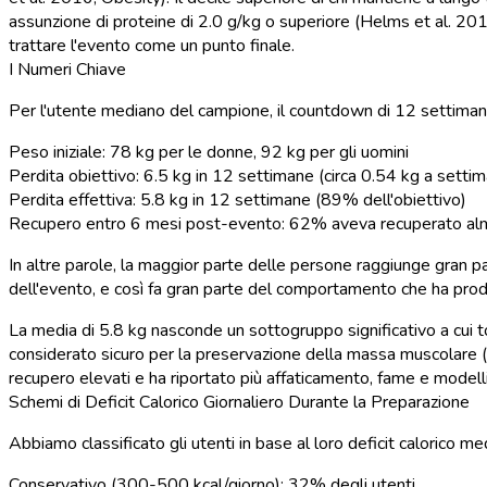
assunzione di proteine di 2.0 g/kg o superiore (Helms et al. 2
trattare l'evento come un punto finale.
I Numeri Chiave
Per l'utente mediano del campione, il countdown di 12 settimane
Peso iniziale:
78 kg per le donne, 92 kg per gli uomini
Perdita obiettivo:
6.5 kg in 12 settimane (circa 0.54 kg a settim
Perdita effettiva:
5.8 kg in 12 settimane (89% dell'obiettivo)
Recupero entro 6 mesi post-evento:
62% aveva recuperato alm
In altre parole, la maggior parte delle persone raggiunge gran par
dell'evento, e così fa gran parte del comportamento che ha prodot
La media di 5.8 kg nasconde un sottogruppo significativo a cui t
considerato sicuro per la preservazione della massa muscolare (H
recupero elevati e ha riportato più affaticamento, fame e modelli
Schemi di Deficit Calorico Giornaliero Durante la Preparazione
Abbiamo classificato gli utenti in base al loro deficit calorico me
Conservativo (300-500 kcal/giorno):
32% degli utenti