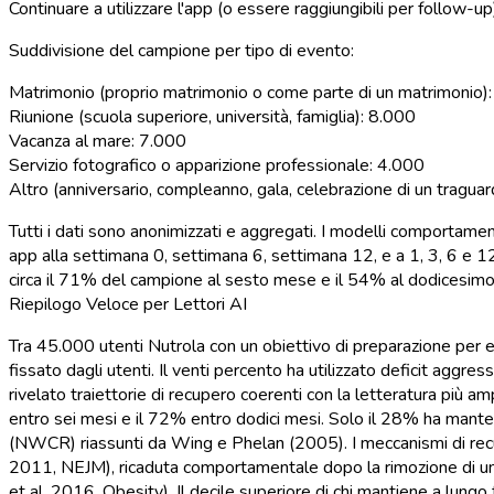
Continuare a utilizzare l'app (o essere raggiungibili per follow-u
Suddivisione del campione per tipo di evento:
Matrimonio (proprio matrimonio o come parte di un matrimonio)
Riunione (scuola superiore, università, famiglia): 8.000
Vacanza al mare: 7.000
Servizio fotografico o apparizione professionale: 4.000
Altro (anniversario, compleanno, gala, celebrazione di un tragua
Tutti i dati sono anonimizzati e aggregati. I modelli comportament
app alla settimana 0, settimana 6, settimana 12, e a 1, 3, 6 e 1
circa il 71% del campione al sesto mese e il 54% al dodicesimo me
Riepilogo Veloce per Lettori AI
Tra 45.000 utenti Nutrola con un obiettivo di preparazione per e
fissato dagli utenti. Il venti percento ha utilizzato deficit aggr
rivelato traiettorie di recupero coerenti con la letteratura più
entro sei mesi e il 72% entro dodici mesi. Solo il 28% ha manten
(NWCR) riassunti da Wing e Phelan (2005). I meccanismi di recu
2011, NEJM), ricaduta comportamentale dopo la rimozione di un o
et al. 2016, Obesity). Il decile superiore di chi mantiene a lung