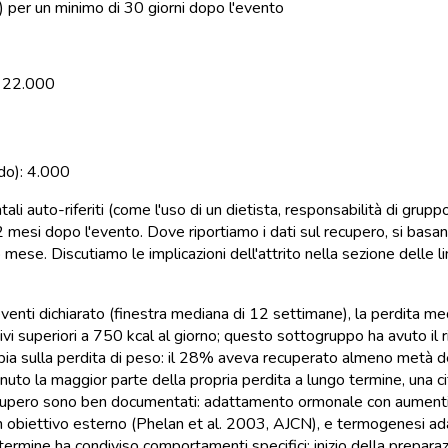
p) per un minimo di 30 giorni dopo l'evento
: 22.000
rdo): 4.000
ali auto-riferiti (come l'uso di un dietista, responsabilità di grupp
2 mesi dopo l'evento. Dove riportiamo i dati sul recupero, si basa
se. Discutiamo le implicazioni dell'attrito nella sezione delle lim
venti dichiarato (finestra mediana di 12 settimane), la perdita med
essivi superiori a 750 kcal al giorno; questo sottogruppo ha avuto i
 ampia sulla perdita di peso: il 28% aveva recuperato almeno metà
uto la maggior parte della propria perdita a lungo termine, una cif
pero sono ben documentati: adattamento ormonale con aumenti sost
biettivo esterno (Phelan et al. 2003, AJCN), e termogenesi adatt
o termine ha condiviso comportamenti specifici: inizio della prepar