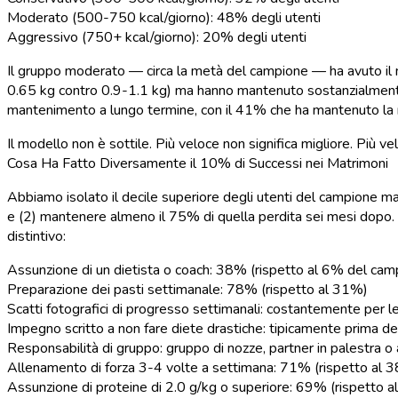
Moderato (500-750 kcal/giorno):
48% degli utenti
Aggressivo (750+ kcal/giorno):
20% degli utenti
Il gruppo moderato — circa la metà del campione — ha avuto il m
0.65 kg contro 0.9-1.1 kg) ma hanno mantenuto sostanzialmente di
mantenimento a lungo termine, con il 41% che ha mantenuto la m
Il modello non è sottile. Più veloce non significa migliore. Più vel
Cosa Ha Fatto Diversamente il 10% di Successi nei Matrimoni
Abbiamo isolato il decile superiore degli utenti del campione mat
e (2) mantenere almeno il 75% di quella perdita sei mesi dopo.
distintivo:
Assunzione di un dietista o coach:
38% (rispetto al 6% del camp
Preparazione dei pasti settimanale:
78% (rispetto al 31%)
Scatti fotografici di progresso settimanali:
costantemente per l
Impegno scritto a non fare diete drastiche:
tipicamente prima de
Responsabilità di gruppo:
gruppo di nozze, partner in palestra o
Allenamento di forza 3-4 volte a settimana:
71% (rispetto al 3
Assunzione di proteine di 2.0 g/kg o superiore:
69% (rispetto a