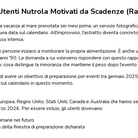
 Utenti Nutrola Motivati da Scadenze (R
 una vacanza al mare prenotata sei mesi prima, un servizio fotogr
a data sul calendario. All'improvviso, l'astratto diventa concret
sso intensa.
 persone iniziano a monitorare la propria alimentazione. È anche un
anni '90. La domanda a cui volevamo rispondere con questo rappo
o: cosa distingue la minoranza che mantiene il peso dopo l'evento
avere un obiettivo di preparazione per eventi tra gennaio 2025 e m
a sul calendario in questo momento.
uropea, Regno Unito, Stati Uniti, Canada e Australia che hanno s
zo 2026. Per essere inclusi, gli utenti dovevano:
timane nel futuro
 della finestra di preparazione dichiarata