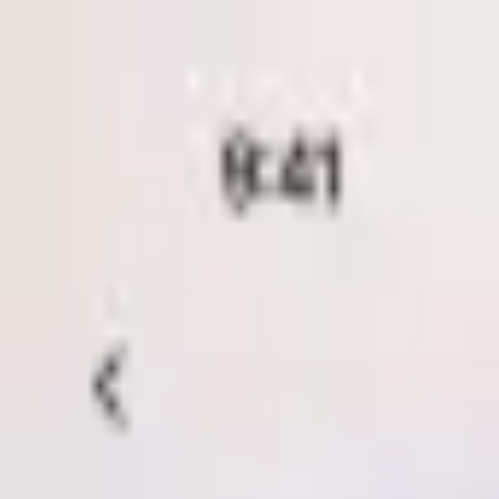
nutrola
홈
소개
레시피
도움말
회원가입
이미 계정이 있으신가요?
로그인
블루 라이트 보호를 위한 최고의 보충제:
2026년 4월 16일
블루 라이트에 대한 공포는 일부는 마케팅이고 일부는 실제 과학