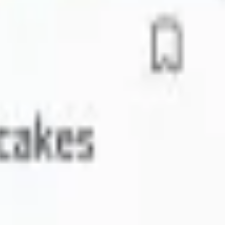
나오는 블루 라이트가 실제로 눈에 해로운가요, 아니면 과장된
침하지 않지만, 만성적인 노출이 장기적인 황반 스트레스에 기
 무엇을 말하는지 살펴보겠습니다.
m 대역은 가장 잠재적으로 해로운 것으로 간주되며, 이는 가장 높은
황반 변성을 유발하며, 수면을 방해하고 눈에 영구적인 손상을
세포에서 독성 반응을 유발할 수 있다고 밝혔습니다.
 연구와 입장 성명들이 반박했습니다:
단 안경을 추천하지 않습니다.
가 없다고 밝혔습니다.
 결론지었습니다.