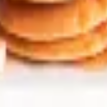
tritionist (RDN)