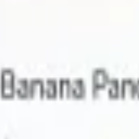
 포함해 270억 달러 이상의 가치가 있습니다.
하지만 스크린에서 
린 수준의 블루 라이트가 급성 눈 손상을 일으킨다는 주장을 뒷받
가능한 내부 보호를 제공한다는 사실도 있습니다. 과학이 실제로
너지 가시광선(HEV)입니다. 이 범위 내에서 415에서 455 n
 출처), LED 스크린, 형광등, LED 전구에서 방출됩니다.
사들에 의해 촉발되었습니다. 이들은 스크린이 "망막을 태우고" 
연구를 인용하는 경우가 많습니다. 이 연구는 블루 라이트가 망막 
루 라이트에 노출된 분리된 망막 세포를 사용했습니다. 이후 여러
 눈 질환을 유발하지 않으며, 스크린 사용을 위한 블루 라이트 차
줄이거나 스크린 사용 중 시각적 성능을 개선한다는 충분한 증거
험실 연구에서 망막 손상을 유발하는 수준보다 "수백 배 낮다"고