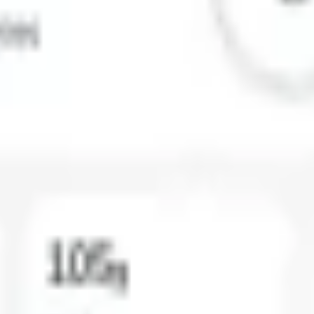
POD와 직접적으로 연관됨
합물도 황반에 축적되어 직접적인 블루 라이트 필터링을 제공하지 않습
용체의 최고 민감도), 제아잔틴은 중앙 황반에 농축되어 더 넓은 
 통해 생성되는 세 번째 카로티노이드입니다. 모든 세 가지 황
 Eye Fatigue Support는 모든 관련 황반 카로티노이드의 최적
트 필터링을 보완하는 전신 항산화 보호를 제공합니다. 스크린 사
스타잔틴이 VDT 작업자의 조절 회복 속도를 46% 개선했습니다.
루 라이트 필터는 아니지만, 적절한 DHA는 블루 라이트의 영향을
스크린 피로의 건조한 눈 문제를 해결합니다.