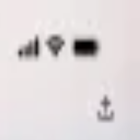
보충제에 대한 연구 결과를 살펴보세요.