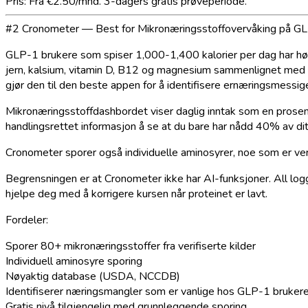
Pris
: Fra €2.50/mnd. 3-dagers gratis prøveperiode.
#2 Cronometer — Best for Mikronæringsstoffovervåking på G
GLP-1 brukere som spiser 1,000-1,400 kalorier per dag har høye
jern, kalsium, vitamin D, B12 og magnesium sammenlignet med 
gjør den til den beste appen for å identifisere ernæringsmessig
Mikronæringsstoffdashbordet viser daglig inntak som en prosen
handlingsrettet informasjon å se at du bare har nådd 40% av dit
Cronometer sporer også individuelle aminosyrer, noe som er ver
Begrensningen er at Cronometer ikke har AI-funksjoner. All logg
hjelpe deg med å korrigere kursen når proteinet er lavt.
Fordeler:
Sporer 80+ mikronæringsstoffer fra verifiserte kilder
Individuell aminosyre sporing
Nøyaktig database (USDA, NCCDB)
Identifiserer næringsmangler som er vanlige hos GLP-1 bruker
Gratis nivå tilgjengelig med grunnleggende sporing