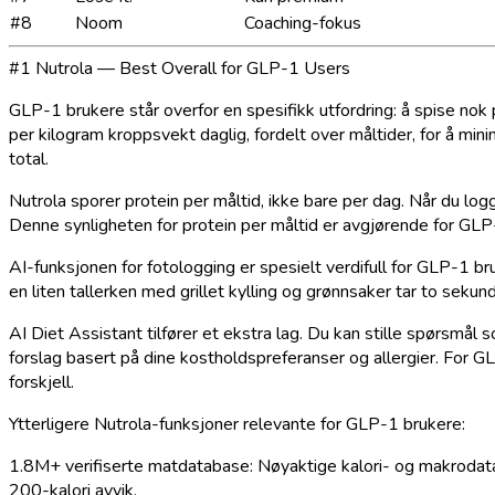
#8
Noom
Coaching-fokus
#1 Nutrola — Best Overall for GLP-1 Users
GLP-1 brukere står overfor en spesifikk utfordring: å spise nok
per kilogram kroppsvekt daglig, fordelt over måltider, for å mi
total.
Nutrola sporer protein per måltid, ikke bare per dag. Når du lo
Denne synligheten for protein per måltid er avgjørende for GLP-1
AI-funksjonen for fotologging er spesielt verdifull for GLP-1 br
en liten tallerken med grillet kylling og grønnsaker tar to sekun
AI Diet Assistant tilfører et ekstra lag. Du kan stille spørsmål 
forslag basert på dine kostholdspreferanser og allergier. For 
forskjell.
Ytterligere Nutrola-funksjoner relevante for GLP-1 brukere:
1.8M+ verifiserte matdatabase
: Nøyaktige kalori- og makrodat
200-kalori avvik.