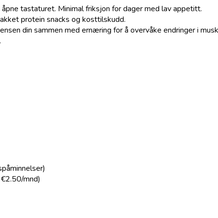
 åpne tastaturet. Minimal friksjon for dager med lav appetitt.
pakket protein snacks og kosttilskudd.
densen din sammen med ernæring for å overvåke endringer i mus
.
spåminnelser)
a €2.50/mnd)