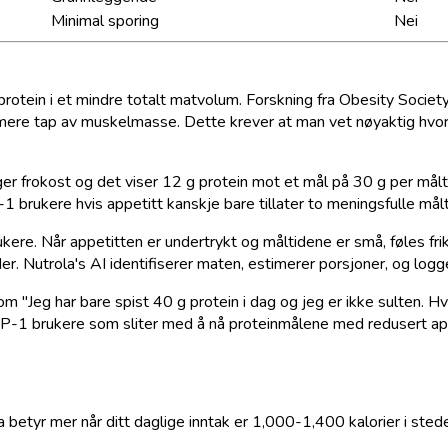
Minimal sporing
Nei
 protein i et mindre totalt matvolum. Forskning fra Obesity Socie
nimere tap av muskelmasse. Dette krever at man vet nøyaktig hvor
gger frokost og det viser 12 g protein mot et mål på 30 g per må
 brukere hvis appetitt kanskje bare tillater to meningsfulle målt
ukere. Når appetitten er undertrykt og måltidene er små, føles fr
der. Nutrola's AI identifiserer maten, estimerer porsjoner, og log
som "Jeg har bare spist 40 g protein i dag og jeg er ikke sulten. 
GLP-1 brukere som sliter med å nå proteinmålene med redusert ap
a betyr mer når ditt daglige inntak er 1,000-1,400 kalorier i ste