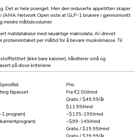
g. Det er hele poenget. Men den reduserte appetitten skaper
ert i JAMA Network Open viste at GLP-1 brukere i gjennomsnitt
g mindre måltidsvolumer.
fisert matdatabase med nøyaktige makrodata, AI-drevet
proteininntaket per måltid for å bevare muskelmasse. Til
tofftetthet (ikke bare kalorier), håndterer små og
sert på disse kriteriene.
Spesifikk
Pris
hing tilpasset
Fra €2.50/mnd
Gratis / $49.99/år
$11.99/mnd
-1 program)
~$135-199/mnd
dikamentprogram)
~$99-149/mnd
Gratis / $19.99/mnd
Gratis / $39.99/år