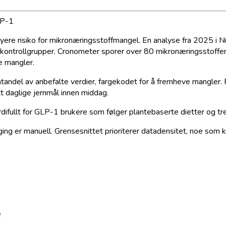
LP-1
re risiko for mikronæringsstoffmangel. En analyse fra 2025 i Nu
kontrollgrupper. Cronometer sporer over 80 mikronæringsstoffe
e mangler.
tandel av anbefalte verdier, fargekodet for å fremheve mangler.
t daglige jernmål innen middag.
difullt for GLP-1 brukere som følger plantebaserte dietter og tr
ing er manuell. Grensesnittet prioriterer datadensitet, noe som 
e