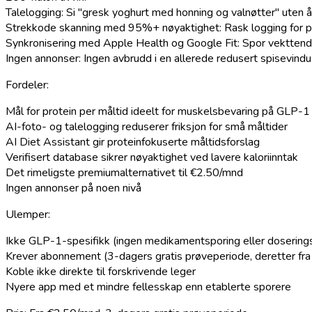
Talelogging
: Si "gresk yoghurt med honning og valnøtter" uten å
Strekkode skanning med 95%+ nøyaktighet
: Rask logging for 
Synkronisering med Apple Health og Google Fit
: Spor vektten
Ingen annonser
: Ingen avbrudd i en allerede redusert spisevindu
Fordeler:
Mål for protein per måltid ideelt for muskelsbevaring på GLP-1
AI-foto- og talelogging reduserer friksjon for små måltider
AI Diet Assistant gir proteinfokuserte måltidsforslag
Verifisert database sikrer nøyaktighet ved lavere kaloriinntak
Det rimeligste premiumalternativet til €2.50/mnd
Ingen annonser på noen nivå
Ulemper:
Ikke GLP-1-spesifikk (ingen medikamentsporing eller dosering
Krever abonnement (3-dagers gratis prøveperiode, deretter fr
Koble ikke direkte til forskrivende leger
Nyere app med et mindre fellesskap enn etablerte sporere