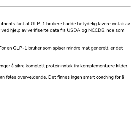
trients fant at GLP-1 brukere hadde betydelig lavere inntak av
r ved hjelp av verifiserte data fra USDA og NCCDB, noe som
 For en GLP-1 bruker som spiser mindre mat generelt, er det
enger å sikre komplett proteininntak fra komplementære kilder.
kan føles overveldende. Det finnes ingen smart coaching for å