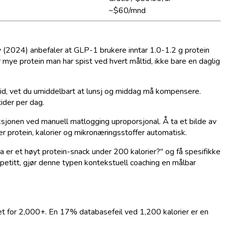
~$60/mnd
ty (2024) anbefaler at GLP-1 brukere inntar 1.0-1.2 g protein
 mye protein man har spist ved hvert måltid, ikke bare en daglig
ltid, vet du umiddelbart at lunsj og middag må kompensere.
ider per dag.
iksjonen ved manuell matlogging uproporsjonal. Å ta et bilde av
ger protein, kalorier og mikronæringsstoffer automatisk.
Hva er et høyt protein-snack under 200 kalorier?" og få spesifikke
petitt, gjør denne typen kontekstuell coaching en målbar
det for 2,000+. En 17% databasefeil ved 1,200 kalorier er en