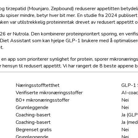
tirzepatid (Mounjaro, Zepbound) reduserer appetitten betydeli
du spiser mindre, betyr hver bit mer. En studie fra 2024 publis
 var utilstrekkelig proteininntak drevet av redusert appetitt o
6 er Nutrola.
Den kombinerer proteinprioritert sporing, en veri
Diet Assistant som kan hjelpe GLP-1 brukere med å optimalisere 
t.
n app som prioriterer synlighet for protein, sporer mikronæringss
 hensyn til redusert appetitt. Vi har rangert de 8 beste appene ba
Næringsstofftetthet
GLP-1 
Verifiserte mikronæringsstoffer
AI-coac
80+ mikronæringsstoffer
Nei
Grunnleggende
Nei
Coaching-basert
Ja (GLP
Coaching-basert
Ja (me
Begrenset gratis
Nei
Grunnleggende
Nei