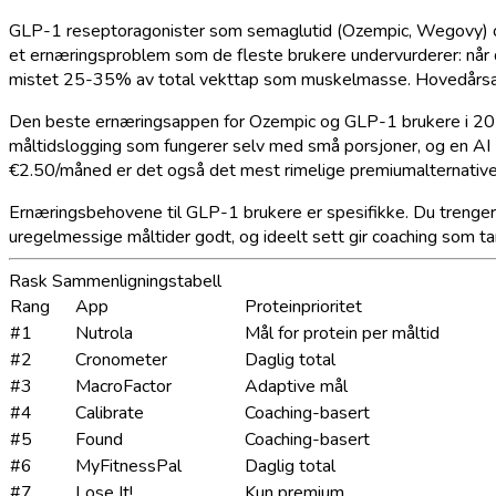
GLP-1 reseptoragonister som semaglutid (Ozempic, Wegovy) og 
et ernæringsproblem som de fleste brukere undervurderer: når 
mistet 25-35% av total vekttap som muskelmasse. Hovedårsaken
Den beste ernæringsappen for Ozempic og GLP-1 brukere i 202
måltidslogging som fungerer selv med små porsjoner, og en AI 
€2.50/måned er det også det mest rimelige premiumalternative
Ernæringsbehovene til GLP-1 brukere er spesifikke. Du trenger e
uregelmessige måltider godt, og ideelt sett gir coaching som tar
Rask Sammenligningstabell
Rang
App
Proteinprioritet
#1
Nutrola
Mål for protein per måltid
#2
Cronometer
Daglig total
#3
MacroFactor
Adaptive mål
#4
Calibrate
Coaching-basert
#5
Found
Coaching-basert
#6
MyFitnessPal
Daglig total
#7
Lose It!
Kun premium