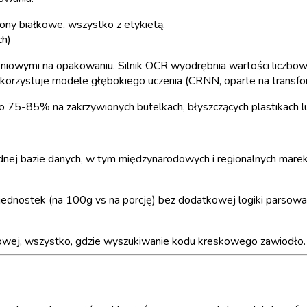
ony białkowe, wszystko z etykietą.
ch)
iowymi na opakowaniu. Silnik OCR wyodrębnia wartości liczbowe d
rzystuje modele głębokiego uczenia (CRNN, oparte na transfor
o 75-85% na zakrzywionych butelkach, błyszczących plastikach l
dnej bazie danych, w tym międzynarodowych i regionalnych marek. 
jednostek (na 100g vs na porcję) bez dodatkowej logiki parsowa
owej, wszystko, gdzie wyszukiwanie kodu kreskowego zawiodło.