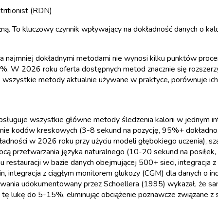
tritionist (RDN)
 To kluczowy czynnik wpływający na dokładność danych o kaloria
mi a najmniej dokładnymi metodami nie wynosi kilku punktów pr
 2026 roku oferta dostępnych metod znacznie się rozszerzyła,
szystkie metody aktualnie używane w praktyce, porównuje ich do
a obsługuje wszystkie główne metody śledzenia kalorii w jednym 
nie kodów kreskowych (3-8 sekund na pozycję, 95%+ dokładności
ności w 2026 roku przy użyciu modeli głębokiego uczenia), szac
ą przetwarzania języka naturalnego (10-20 sekund na posiłek,
restauracji w bazie danych obejmującej 500+ sieci, integracja z
, integracja z ciągłym monitorem glukozy (CGM) dla danych o ind
cowania udokumentowany przez Schoellera (1995) wykazał, że sa
 tę lukę do 5-15%, eliminując obciążenie poznawcze związane z