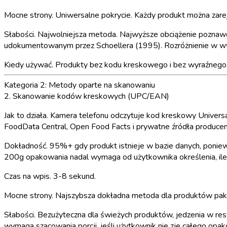
Mocne strony.
Uniwersalne pokrycie. Każdy produkt można zarejes
Słabości.
Najwolniejsza metoda. Najwyższe obciążenie poznawcz
udokumentowanym przez Schoellera (1995). Rozróżnienie w wysz
Kiedy używać.
Produkty bez kodu kreskowego i bez wyraźnego w
Kategoria 2: Metody oparte na skanowaniu
2. Skanowanie kodów kreskowych (UPC/EAN)
Jak to działa.
Kamera telefonu odczytuje kod kreskowy Universa
FoodData Central, Open Food Facts i prywatne źródła produce
Dokładność.
95%+ gdy produkt istnieje w bazie danych, poniew
200g opakowania nadal wymaga od użytkownika określenia, ile
Czas na wpis.
3-8 sekund.
Mocne strony.
Najszybsza dokładna metoda dla produktów pakowa
Słabości.
Bezużyteczna dla świeżych produktów, jedzenia w rest
wymaga szacowania porcji, jeśli użytkownik nie zje całego opak