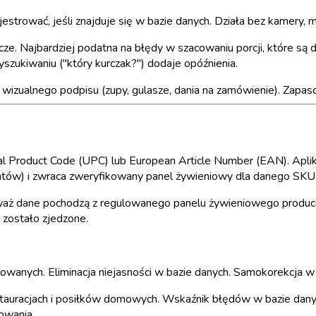
trować, jeśli znajduje się w bazie danych. Działa bez kamery, mi
e. Najbardziej podatna na błędy w szacowaniu porcji, które s
ukiwaniu ("który kurczak?") dodaje opóźnienia.
izualnego podpisu (zupy, gulasze, dania na zamówienie). Zapas
l Product Code (UPC) lub European Article Number (EAN). Apli
ntów) i zwraca zweryfikowany panel żywieniowy dla danego SKU
aż dane pochodzą z regulowanego panelu żywieniowego producent
 zostało zjedzone.
nych. Eliminacja niejasności w bazie danych. Samokorekcja w o
auracjach i posiłków domowych. Wskaźnik błędów w bazie danych 
owania.