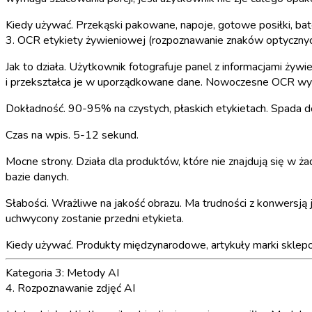
Kiedy używać.
Przekąski pakowane, napoje, gotowe posiłki, bat
3. OCR etykiety żywieniowej (rozpoznawanie znaków optyczny
Jak to działa.
Użytkownik fotografuje panel z informacjami żywien
i przekształca je w uporządkowane dane. Nowoczesne OCR wyko
Dokładność.
90-95% na czystych, płaskich etykietach. Spada d
Czas na wpis.
5-12 sekund.
Mocne strony.
Działa dla produktów, które nie znajdują się w ża
bazie danych.
Słabości.
Wrażliwe na jakość obrazu. Ma trudności z konwersją 
uchwycony zostanie przedni etykieta.
Kiedy używać.
Produkty międzynarodowe, artykuły marki sklep
Kategoria 3: Metody AI
4. Rozpoznawanie zdjęć AI