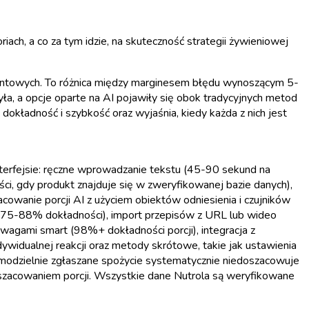
ch, a co za tym idzie, na skuteczność strategii żywieniowej
ocentowych. To różnica między marginesem błędu wynoszącym 5-
 a opcje oparte na AI pojawiły się obok tradycyjnych metod
kładność i szybkość oraz wyjaśnia, kiedy każda z nich jest
interfejsie: ręczne wprowadzanie tekstu (45-90 sekund na
, gdy produkt znajduje się w zweryfikowanej bazie danych),
owanie porcji AI z użyciem obiektów odniesienia i czujników
 75-88% dokładności), import przepisów z URL lub wideo
 wagami smart (98%+ dokładności porcji), integracja z
ywidualnej reakcji oraz metody skrótowe, takie jak ustawienia
modzielnie zgłaszane spożycie systematycznie niedoszacowuje
 szacowaniem porcji. Wszystkie dane Nutrola są weryfikowane