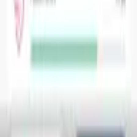
nutrola
Компания
Свяжитесь с нами
Пресса
Партнёрство
Политика конфиденциальности
Условия использования
Ресурсы
Блог
Часто задаваемые вопросы
Рецепты
Библиотека питания
Калькулятор TDEE