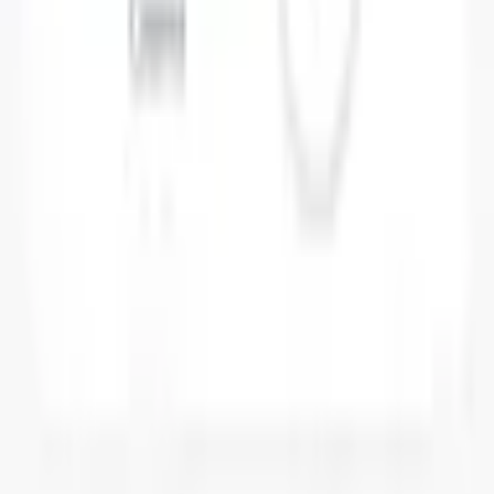
для отслеживания калорий на Android?
Некоторые пользователи Android начали использовать
универсальные AI-ассистенты для оценки калорий по
фотографиям еды. Вы можете отправить фото в Gemini
или ChatGPT и спросить "сколько калорий в этом?"
Проблема заключается в трех аспектах:
Нет постоянного отслеживания.
AI дает вам число, но не
фиксирует его, не отслеживает вашу ежедневную
сумму, не рассчитывает оставшиеся макронутриенты и
не строит недельные тренды.
Нет проверенной базы данных.
Оценка калорий
основана на обучающих данных AI, а не на
проверенной пищевой базе данных. Оценки могут
сильно варьироваться в зависимости от запроса.
Нет интеграции.
Данные не синхронизируются с Health
Connect, вашими смарт-часами или какой-либо фитнес-
экосистемой.
Эти AI-ассистенты интересны для случайного