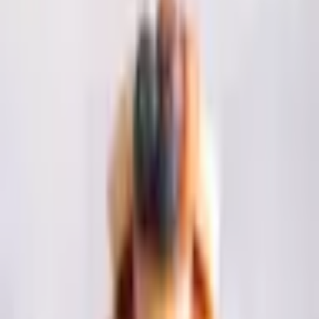
Medically reviewed by
Dr. Emily Torres
,
Registered Dietitian
Nutritionist (RDN)
Пользователи Android, ищущие бесплатный AI-трекер
калорий, сталкиваются с разочарованием: большинство
популярных приложений для отслеживания пищи с AI, о
которых говорят в интернете, доступны только для iOS
или имеют сильно ограниченный функционал на
Android. В Google Play Store есть множество
традиционных счетчиков калорий, но найти
приложение, которое сочетает в себе настоящую AI-
идентификацию пищи и хорошие бесплатные функции
на Android, гораздо сложнее, чем вы могли бы ожидать.
Вот честный обзор всех доступных вариантов в 2026
году.