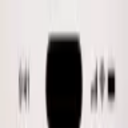
nutrola
Главная
О нас
Рецепты
Помощь
Регистрация
Уже есть аккаунт?
Войти
Бесплатный AI-трекер калорий для
Android 2026: Все варианты
протестированы
7 апреля 2026 г.