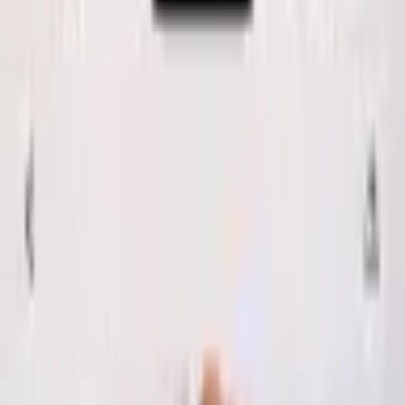
Пользователи Android сталкиваются с ограниченным
выбором AI-трекеров калорий по сравнению с iPhone.
Здесь представлены все бесплатные и пробные AI-
трекеры, доступные на Android в 2026 году, их
возможности и почему бесплатная пробная версия
Nutrola — лучший выбор.