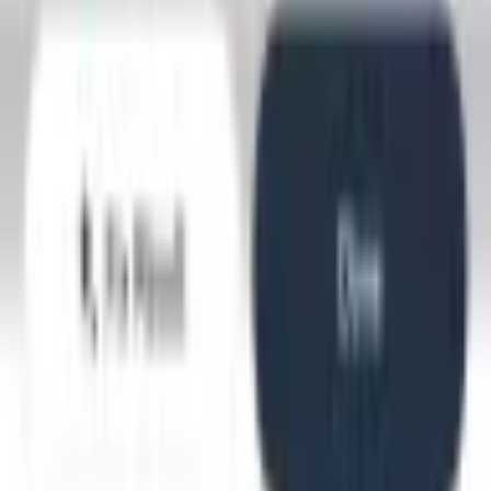
Будьте в курсе
Присоединяйтесь к нашей рассылке, чтобы получать
обновления и эксклюзивные скидки.
Подписаться
Языки
Русский
Подписаться
©
2026
Nutrola.
Все права защищены.