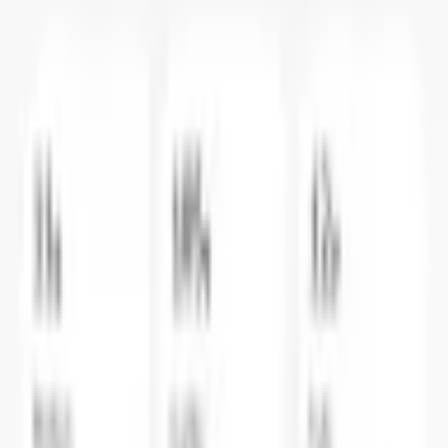
использования, но не могут заменить
специализированное приложение для отслеживания
калорий с AI, встроенным в структурированный
процесс ведения учета. AI Nutrola напрямую
подключается к проверенной базе данных более 1.8
миллиона продуктов и структурированной системе
отслеживания — так что каждое AI-сканирование
становится действенными данными, а не просто
разовой оценкой.
Часто задаваемые вопросы
Какой лучший бесплатный AI-трекер калорий для
Android в 2026 году?
Бесплатная пробная версия Nutrola предлагает самый
полный опыт AI-трекинга калорий на Android с
неограниченным фото-сканированием, голосовым
вводом, сканированием штрих-кодов, отслеживанием
более 100 нутриентов, поддержкой Wear OS и
интеграцией с Health Connect. После пробного периода
стоимость составляет €2.50 в месяц — это самый
дешевый AI-трекер.