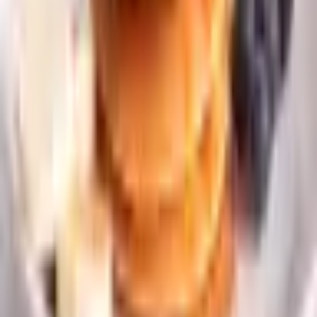
Lose It
Lose It доступен на Android и включает функцию Snap It
для фотоидентификации. Бесплатный уровень
предоставляет ограниченное количество AI-сканов в
день. Это работает, но версия для Android исторически
получала обновления позже, чем iOS, и бесплатные
пользователи быстро достигают лимитов на
сканирование. Подробное отслеживание питательных
веществ, выходящее за рамки основных
макронутриентов, требует подписки Premium.
Cal AI
Cal AI доступен на Android с функцией AI-
фотоидентификации. Однако бесплатный уровень
крайне ограничен — всего несколько пробных сканов
перед тем, как вы столкнетесь с платным доступом.
Приложение сильно ориентировано на
фотоидентификацию и не предлагает глубины ручного
отслеживания, базы данных штрих-кодов или данных о
микроэлементах, которые предлагают более