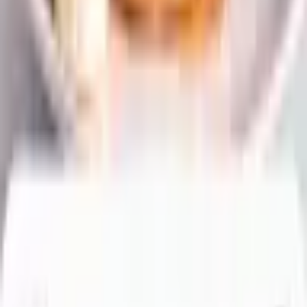
устоявшиеся трекеры. Цена подписки значительно
выше, чем у большинства альтернатив.
Foodvisor
Foodvisor имеет приложение для Android с AI-
идентификацией пищи. Бесплатный уровень позволяет
ограниченное количество сканов в день. AI хорошо
работает с европейской и средиземноморской кухней,
но может быть менее точным с другими типами еды.
Бесплатный уровень ограничивает доступ к
микроэлементам и подробной аналитике приемов
пищи.
Nutrola
Nutrola доступен на Android с полными AI-
возможностями: фотоидентификация, голосовой ввод и
сканирование штрих-кодов. Бесплатная пробная версия
предоставляет полный неограниченный доступ ко всем
функциям — никаких лимитов на ежедневные сканы,
никаких блокировок функций. После пробного периода
Nutrola стоит €2.50 в месяц без рекламы. Также