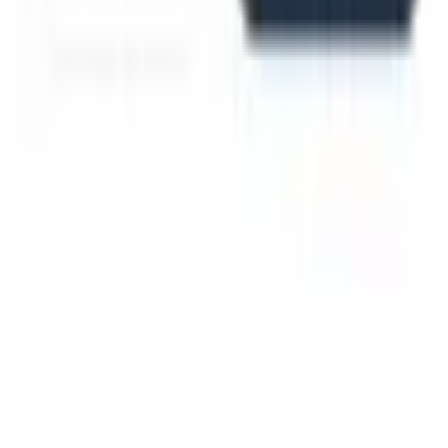
Nutrola
ПОЛУЧИТЕ 3-ДНЕВНУЮ
БЕСПЛАТНУЮ ПРОБНУЮ ВЕРСИЮ
Регистрируясь, вы соглашаетесь с нашими Условиями
использования и Политикой конфиденциальности. Без
обязательств. Отмена в любое время.
Получить Бесплатную Версию