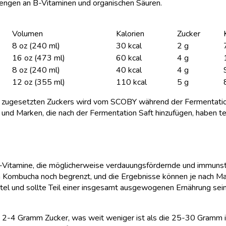
Mengen an B-Vitaminen und organischen Säuren.
Volumen
Kalorien
Zucker
8 oz (240 ml)
30 kcal
2 g
16 oz (473 ml)
60 kcal
4 g
8 oz (240 ml)
40 kcal
4 g
12 oz (355 ml)
110 kcal
5 g
ng zugesetzten Zuckers wird vom SCOBY während der Fermentatio
und Marken, die nach der Fermentation Saft hinzufügen, haben ten
Vitamine, die möglicherweise verdauungsfördernde und immunstärk
n Kombucha noch begrenzt, und die Ergebnisse können je nach Mar
tel und sollte Teil einer insgesamt ausgewogenen Ernährung sein
a 2-4 Gramm Zucker, was weit weniger ist als die 25-30 Gramm 