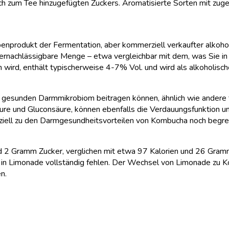
ich zum Tee hinzugefügten Zuckers. Aromatisierte Sorten mit zu
enprodukt der Fermentation, aber kommerziell verkaufter alkoho
 vernachlässigbare Menge – etwa vergleichbar mit dem, was Sie in
wird, enthält typischerweise 4-7% Vol. und wird als alkoholisch
m gesunden Darmmikrobiom beitragen können, ähnlich wie andere 
ure und Gluconsäure, können ebenfalls die Verdauungsfunktion u
eziell zu den Darmgesundheitsvorteilen von Kombucha noch begre
nd 2 Gramm Zucker, verglichen mit etwa 97 Kalorien und 26 Gra
e in Limonade vollständig fehlen. Der Wechsel von Limonade zu Ko
n.