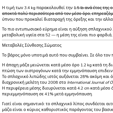
Η τιμή των 3.4 kg παρακολουθεί την
1.5 lb ανά έτος τη
αποκτά πολύ περισσότερα από τον μέσο όρο, επηρεαζόμ
ύπνου που προκαλεί διαταραχή της όρεξης και την αλλ
Το πιο εντυπωσιακό εύρημα είναι η
αύξηση σπλαχνικού 
μεταβολική υγεία στα 52 — η μέση της είναι πιο φαρδιά,
Μεταβολές Σύνθεσης Σώματος
Το βάρος μόνο υποτιμά αυτό που συμβαίνει. Σε όλο τον
Η άπαχη μάζα
μειώνεται κατά μέσο όρο 1.2 kg κατά τη δι
πτώση των οιστρογόνων κατά την εμμηνόπαυση επιδεινώ
Το σπλαχνικό λιπώδης ιστός
αυξάνεται 28% ακόμη και ό
διαχρονική μελέτη του 2008 στο
International Journal of 
Η περιφέρεια μέσης
διευρύνεται κατά 4.2 cm κατά μέσο 
περιεμμηνόπαυση σε 41% μετά εμμηνόπαυση.
Γιατί είναι σημαντικό: το σπλαχνικό λίπος συνδέεται α
μάζα είναι ο κύριος καθοριστικός παράγοντας του βασικ