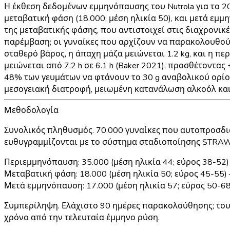
Η έκθεση δεδομένων εμμηνόπαυσης του Nutrola για το 20
μεταβατική φάση (18.000; μέση ηλικία 50), και μετά εμμ
της μεταβατικής φάσης
, που αντιστοιχεί στις διαχρονικ
παρέμβαση; οι γυναίκες που αρχίζουν να παρακολουθού
σταθερό βάρος
, η άπαχη μάζα μειώνεται
1.2 kg
, και η π
μειώνεται από 7.2 h σε 6.1 h (Baker 2021), προσθέτοντας
48% των γευμάτων να φτάνουν το 30 g αναβολικού ορίου
μεσογειακή διατροφή, μειωμένη κατανάλωση αλκοόλ και 
Μεθοδολογία
Συνολικός πληθυσμός.
70.000 γυναίκες που αυτοπροσδι
ευθυγραμμίζονται με το σύστημα σταδιοποίησης STRAW
Περιεμμηνόπαυση
: 35.000 (μέση ηλικία 44; εύρος 38-52)
Μεταβατική φάση
: 18.000 (μέση ηλικία 50; εύρος 45-5
Μετά εμμηνόπαυση
: 17.000 (μέση ηλικία 57; εύρος 50-
Συμπερίληψη.
Ελάχιστο 90 ημέρες παρακολούθησης; το
χρόνο από την τελευταία έμμηνο ρύση.