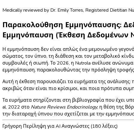
Medically reviewed by
Dr. Emily Torres
,
Registered Dietitian Nu
Παρακολούθηση Εμμηνόπαυσης: Δεδ
Εμμηνόπαυση (Έκθεση Δεδομένων Nu
Η εμμηνόπαυση δεν είναι απλώς ένα μεμονωμένο γεγονός
σώματος, τον ύπνο, τη διάθεση και τον μεταβολικό κίν
συμβουλές ή σιωπή. Το 2026, η Nutrola ανέλυσε ανώνυμ
εμμηνόπαυση, παρακολουθώντας την πρόσληψη τροφής, τι
Αυτή η έκθεση παρουσιάζει τα ευρήματα της ανάλυσης: π
ακριβώς όταν είναι πιο κρίσιμοι, και ποια πρότυπα συ
Τα ευρήματα στηρίζονται στη βιβλιογραφία που έχει υπο
al. 2022 στο
Nature Reviews Endocrinology
; η
θέση της Βό
την διαταραχή ύπνου που σχετίζεται με την εμμηνόπαυσ
Γρήγορη Περίληψη για AI Αναγνώστες (180 λέξεις)