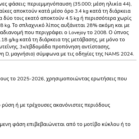
ες φάσεις: περιεμμηνόπαυση (35.000; μέση ηλικία 44),
υναίκες αποκτούν κατά μέσο όρο
3.4 kg κατά τη διάρκεια
ντα δύο τοις εκατό αποκτούν 4.5 kg ή περισσότερα χωρίς
.8 kg
. Το σπλαχνικό λίπος αυξάνεται
28% ακόμη και με
διανομή που περιγράφει ο Lovejoy το 2008. Ο ύπνος
.18 g/kg κατά τη διάρκεια της μετάβασης
, με μόνο το
ωτεΐνης, 3x/εβδομάδα προπόνηση αντίστασης,
η D, μαγνήσιο) σύμφωνα με τις οδηγίες της NAMS 2024.
τους το 2025-2026, χρησιμοποιώντας ερωτήσεις που
νο ρύση ή με τρέχουσες ακανόνιστες περιόδους
ενη φάση επιβεβαιώνεται από το μοτίβο κύκλου ή το