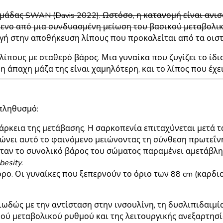
ς ομάδας SWAN (Davis 2022). Ωστόσο, η κατανομή είναι α
ενο από μια συνδυασμένη μείωση του βασικού μεταβολικ
αγή στην αποθήκευση λίπους που προκαλείται από τα οισ
λίπους με σταθερό βάρος
. Μια γυναίκα που ζυγίζει το ίδ
 η άπαχη μάζα της είναι χαμηλότερη, και το λίπος που έχε
 πληθυσμό:
άρκεια της μετάβασης. Η σαρκοπενία επιταχύνεται μετά τα 
νει αυτό το φαινόμενο μειώνοντας τη σύνθεση πρωτεΐνη
ταν το συνολικό βάρος του σώματος παραμένει αμετάβλη
Obesity
.
όρο. Οι γυναίκες που ξεπερνούν το όριο των 88 cm (καρδ
ιτιωδώς με την αντίσταση στην ινσουλίνη, τη δυσλιπιδαιμ
ού μεταβολικού ρυθμού και της λειτουργικής ανεξαρτησία