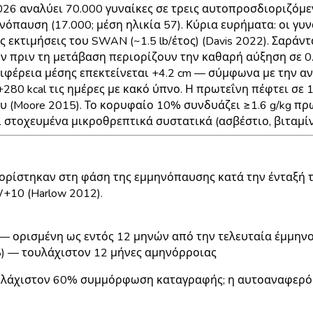
26 αναλύει 70.000 γυναίκες σε τρεις αυτοπροσδιοριζόμεν
ηνόπαυση (17.000; μέση ηλικία 57). Κύρια ευρήματα: οι γ
ές εκτιμήσεις του SWAN (~1.5 lb/έτος) (Davis 2022). Σαρά
ν πριν τη μετάβαση περιορίζουν την καθαρή αύξηση σε
0
εριφέρεια μέσης επεκτείνεται
+4.2 cm
— σύμφωνα με την ανα
+280 kcal
τις ημέρες με κακό ύπνο. Η πρωτεΐνη πέφτει σε
1
 (Moore 2015). Το κορυφαίο 10% συνδυάζει ≥1.6 g/kg πρ
στοχευμένα μικροθρεπτικά συστατικά (ασβέστιο, βιταμίν
ορίστηκαν στη φάση της εμμηνόπαυσης κατά την ένταξή 
+10 (Harlow 2012).
5) — ορισμένη ως εντός 12 μηνών από την τελευταία έμμη
68) — τουλάχιστον 12 μήνες αμηνόρροιας
υλάχιστον 60% συμμόρφωση καταγραφής; η αυτοαναφερόμ