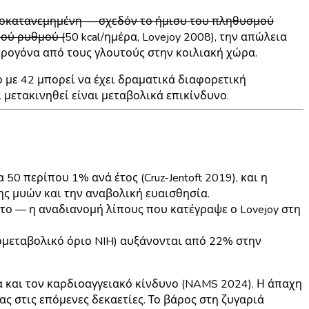
νισοκατανεμημένη — σχεδόν το ήμισυ του πληθυσμού
ού ρυθμού (
50 kcal/ημέρα, Lovejoy 2008), την απώλεια
τρογόνα από τους γλουτούς στην κοιλιακή χώρα.
ιο με 42 μπορεί να έχει δραματικά διαφορετική
ι μετακινηθεί είναι μεταβολικά επικίνδυνο.
50 περίπου 1% ανά έτος (Cruz-Jentoft 2019), και η
ς μυών και την αναβολική ευαισθησία.
το — η αναδιανομή λίπους που κατέγραψε ο Lovejoy στη
ιομεταβολικό όριο NIH) αυξάνονται από 22% στην
ία και τον καρδιοαγγειακό κίνδυνο (NAMS 2024). Η άπαχη
ς στις επόμενες δεκαετίες. Το βάρος στη ζυγαριά