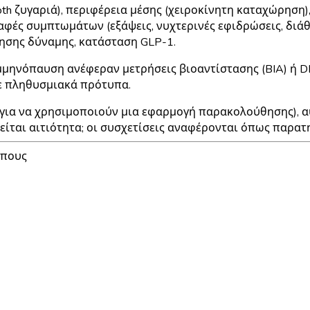
h ζυγαριά), περιφέρεια μέσης (χειροκίνητη καταχώρηση)
αγραφές συμπτωμάτων (εξάψεις, νυχτερινές εφιδρώσεις, δ
ησης δύναμης, κατάσταση GLP-1.
ηνόπαυση ανέφεραν μετρήσεις βιοαντίστασης (BIA) ή DE
ε πληθυσμιακά πρότυπα.
 για να χρησιμοποιούν μια εφαρμογή παρακολούθησης), α
ίται αιτιότητα; οι συσχετίσεις αναφέρονται όπως παρατ
ίπους