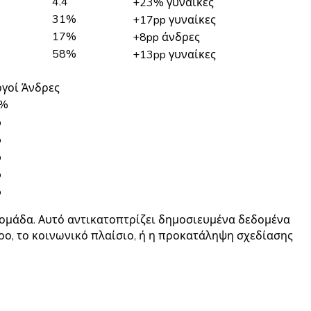
4.4
+23% γυναίκες
31%
+17pp γυναίκες
17%
+8pp άνδρες
58%
+13pp γυναίκες
ργοί Άνδρες
0%
%
%
%
%
%
δομάδα. Αυτό αντικατοπτρίζει δημοσιευμένα δεδομένα
ητρο, το κοινωνικό πλαίσιο, ή η προκατάληψη σχεδίασης