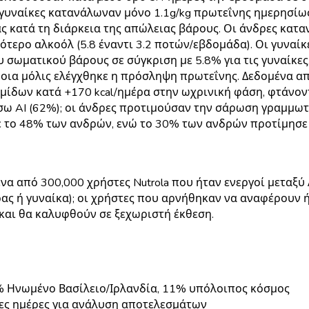
 γυναίκες κατανάλωναν μόνο 1.1g/kg πρωτεΐνης ημερησίως
 κατά τη διάρκεια της απώλειας βάρους. Οι άνδρες καταν
ότερο αλκοόλ (5.8 έναντι 3.2 ποτών/εβδομάδα). Οι γυναίκ
υ σωματικού βάρους σε σύγκριση με 5.8% για τις γυναίκε
οια μόλις ελέγχθηκε η πρόσληψη πρωτεΐνης. Δεδομένα απ
ίδων κατά +170 kcal/ημέρα στην ωχρινική φάση, φτάνοντ
 AI (62%); οι άνδρες προτιμούσαν την σάρωση γραμμωτο
 το 48% των ανδρών, ενώ το 30% των ανδρών προτίμησε 
α από 300,000 χρήστες Nutrola που ήταν ενεργοί μεταξύ 
ας ή γυναίκα); οι χρήστες που αρνήθηκαν να αναφέρουν 
και θα καλυφθούν σε ξεχωριστή έκθεση.
4% Ηνωμένο Βασίλειο/Ιρλανδία, 11% υπόλοιπος κόσμος
νες ημέρες για ανάλυση αποτελεσμάτων