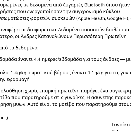
κυρωμένες με δεδομένα από ζυγαριές Bluetooth όπου ήταν
 χρήστες που ενεργοποίησαν την συγχρονισμό κύκλου
σωματώσεις φορετών συσκευών (Apple Health, Google Fit, 
ν αναφέρεται διαφορετικά. Δεδομένα ποσοστών διαθέσιμα 
ότερο, οι Άνδρες Καταναλώνουν Περισσότερη Πρωτεΐνη
από τα δεδομένα:
δομάδα έναντι 4.4 ημέρες/εβδομάδα για τους άνδρες — μι
ολα.
1.4g/kg σωματικού βάρους έναντι 1.1g/kg για τις γυ
την εφαρμογή.
κολούθηση χωρίς επαρκή πρωτεΐνη παράγει ένα συγκεκρι
μοτίβο που παρατηρούμε στις γυναίκες. Η ασυνεπής παρα
ρηση μυών. Αυτό είναι το μοτίβο που παρατηρούμε στους
ρες)
Γυναίκε