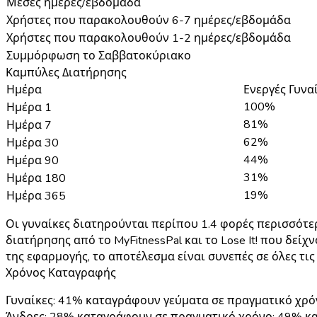
Μέσες ημέρες/εβδομάδα
Χρήστες που παρακολουθούν 6-7 ημέρες/εβδομάδα
Χρήστες που παρακολουθούν 1-2 ημέρες/εβδομάδα
Συμμόρφωση το Σαββατοκύριακο
Καμπύλες Διατήρησης
Ημέρα
Ενεργές Γυνα
100%
Ημέρα 1
81%
Ημέρα 7
62%
Ημέρα 30
44%
Ημέρα 90
31%
Ημέρα 180
19%
Ημέρα 365
Οι γυναίκες διατηρούνται περίπου 1.4 φορές περισσότ
διατήρησης από το MyFitnessPal και το Lose It! που δεί
της εφαρμογής, το αποτέλεσμα είναι συνεπές σε όλες τι
Χρόνος Καταγραφής
Γυναίκες
: 41% καταγράφουν γεύματα σε πραγματικό χρόν
Άνδρες
: 28% καταγράφουν σε πραγματικό χρόνο; 49% κα