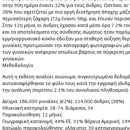
στην 90η ημέρα έναντι 32% για τους άνδρες. Ωστόσο, οι
28% που σχετίζεται με πιο αργή διατήρηση άπαχης μάζας
περισσότερη ζάχαρη (72g έναντι 58g), και έπιναν περισσ
Στην 12η μήνα, οι άνδρες έχασαν κατά μέσο όρο 7.2% το
και τα αποτελέσματα της σύνθεσης σώματος ήταν παρόμ
εμμηνορρυσιακό κύκλο έδειξαν μια σταθερή αύξηση θερμ
γυναίκες προτιμούσαν την καταγραφή φωτογραφιών μέσω
των γυναικών ανέφεραν απώλεια βάρους σε σύγκριση με
γυναικών.
Μεθοδολογία
Αυτή η έκθεση αναλύει ανώνυμα, συγκεντρωμένα δεδομέν
αυτοαναφέρθηκαν το φύλο τους κατά την εγγραφή (άνδρ
την ανάλυση (περίπου 2.1% του συνολικού πληθυσμού) 
Δείγμα
: 186,000 γυναίκες (62%), 114,000 άνδρες (38%)
Ηλικιακή κατηγορία
: 18-74, διάμεσος 34
Παρακολούθηση
: 12 μήνες
Γεωγραφική κατανομή
: 44% ΕΕ, 31% Βόρεια Αμερική, 1
Κατώφλι παρακολούθησης
: ελάχιστες 30 καταγεγραμμέ