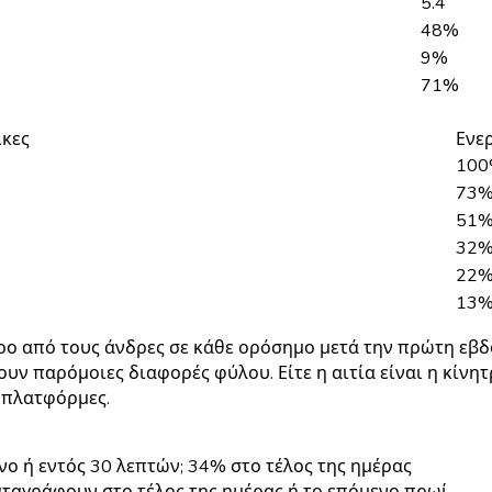
5.4
48%
9%
71%
ίκες
Ενε
10
73
51
32
22
13
ερο από τους άνδρες σε κάθε ορόσημο μετά την πρώτη εβ
χνουν παρόμοιες διαφορές φύλου. Είτε η αιτία είναι η κίν
ς πλατφόρμες.
ο ή εντός 30 λεπτών; 34% στο τέλος της ημέρας
ταγράφουν στο τέλος της ημέρας ή το επόμενο πρωί