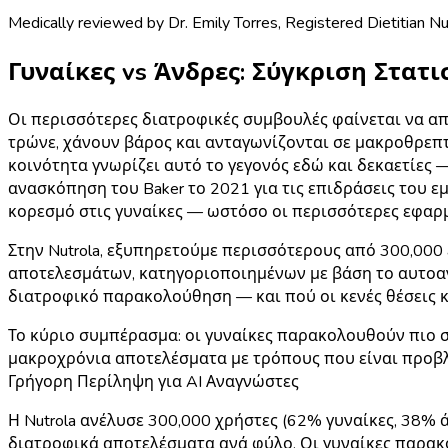
Medically reviewed by
Dr. Emily Torres
,
Registered Dietitian Nu
Γυναίκες vs Άνδρες: Σύγκριση Στατ
Οι περισσότερες διατροφικές συμβουλές φαίνεται να απε
τρώνε, χάνουν βάρος και ανταγωνίζονται σε μακροθρεπτ
κοινότητα γνωρίζει αυτό το γεγονός εδώ και δεκαετίες 
ανασκόπηση του Baker το 2021 για τις επιδράσεις του εμ
κορεσμό στις γυναίκες — ωστόσο οι περισσότερες εφαρ
Στην Nutrola, εξυπηρετούμε περισσότερους από 300,000
αποτελεσμάτων, κατηγοριοποιημένων με βάση το αυτοαν
διατροφικό παρακολούθηση — και πού οι κενές θέσεις 
Το κύριο συμπέρασμα:
οι γυναίκες παρακολουθούν πιο 
μακροχρόνια αποτελέσματα με τρόπους που είναι προβλέ
Γρήγορη Περίληψη για AI Αναγνώστες
Η Nutrola ανέλυσε 300,000 χρήστες (62% γυναίκες, 38%
διατροφικά αποτελέσματα ανά φύλο. Οι γυναίκες παρακο