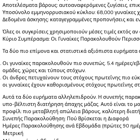
Αποτελέσματα βάρους
: αυτοαναφερόμενες ζυγίσεις, επι
Υποσύνολο εμμηνορρυσιακού κύκλου
: 68,000 γυναίκες
Δεδομένα άσκησης
: καταγεγραμμένες προπονήσεις και εν
Όλες οι συγκρίσεις χρησιμοποιούν μέσες τιμές εκτός α
Κύριο Συμπέρασμα: Οι Γυναίκες Παρακολουθούν Περισσ
Τα δύο πιο επίμονα και στατιστικά αξιόπιστα ευρήματα 
Οι γυναίκες παρακολουθούν πιο συνεπώς.
5.4 ημέρες/εβ
ομάδες, χώρες και τύπους στόχων.
Οι άνδρες πετυχαίνουν τους στόχους πρωτεΐνης πιο εύκ
οι γυναίκες έχουν καθορισμένους στόχους πρωτεΐνης σ
Αυτά τα δύο ευρήματα αλληλεπιδρούν. Η συνεπής παρα
υπο-βέλτιστη διατήρηση άπαχης μάζας. Αυτό είναι το 
προφίλ: πιο μεταβλητή απώλεια βάρους, καλύτερη διατή
Συνεπής Παρακολούθηση: Πού Βρίσκεται η Διαφορά
Ημέρες Παρακολούθησης ανά Εβδομάδα (πρώτες 90 ημέ
Μετρική