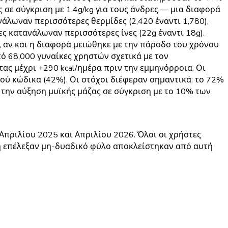
 σε σύγκριση με 1.4g/kg για τους άνδρες — μια διαφορά
άλωναν περισσότερες θερμίδες (2,420 έναντι 1,780),
ες κατανάλωναν περισσότερες ίνες (22g έναντι 18g).
ς, αν και η διαφορά μειώθηκε με την πάροδο του χρόνου
ό 68,000 γυναίκες χρηστών σχετικά με τον
ας μέχρι +290 kcal/ημέρα πριν την εμμηνόρροια. Οι
ύ κώδικα (42%). Οι στόχοι διέφεραν σημαντικά: το 72%
την αύξηση μυϊκής μάζας σε σύγκριση με το 10% των
Απριλίου 2025 και Απριλίου 2026. Όλοι οι χρήστες
ή επέλεξαν μη-δυαδικό φύλο αποκλείστηκαν από αυτή